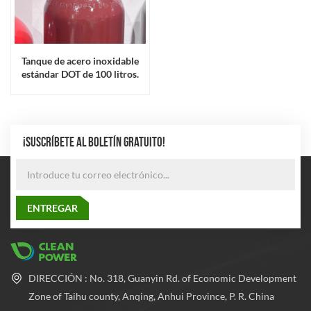
Tanque de acero inoxidable
estándar DOT de 100 litros.
¡SUSCRÍBETE AL BOLETÍN GRATUITO!
DIRECCIÓN : No. 318, Guanyin Rd. of Economic Development
Zone of Taihu county, Anqing, Anhui Province, P. R. China