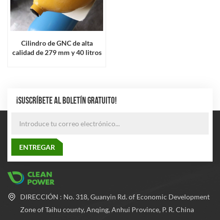
Cilindro de GNC de alta
calidad de 279 mm y 40 litros
¡SUSCRÍBETE AL BOLETÍN GRATUITO!
DIRECCIÓN : No. 318, Guanyin Rd. of Economic Development
Zone of Taihu county, Anqing, Anhui Province, P. R. China