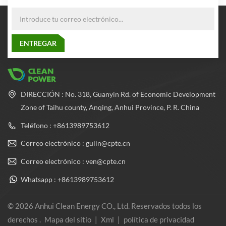
fabricación de tubos de acero
sin costura más avanzado
para equilibrar la presión
dentro y fuera del cilindro, lo
que mejora en gran medida el
rendimiento de seguridad y la
confiabilidad del cilindro.
DIRECCIÓN : No. 318, Guanyin Rd. of Economic Development
Zone of Taihu county, Anqing, Anhui Province, P. R. China
Teléfono : +8613989753612
Correo electrónico : gulin@cpte.cn
Correo electrónico : ven@cpte.cn
Whatsapp : +8613989753612
© 2026 Anhui Clean Energy CO., Ltd. Reservados todos los
derechos .
Mapa del sitio
|
Xml
|
política de privacidad