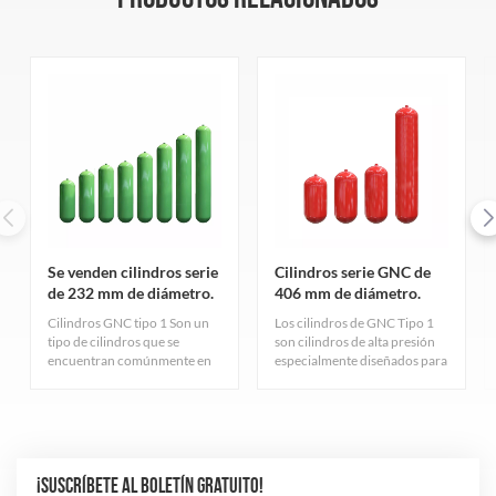
Se venden cilindros serie
Cilindros serie GNC de
de 232 mm de diámetro.
406 mm de diámetro.
Cilindros GNC tipo 1 Son un
Los cilindros de GNC Tipo 1
tipo de cilindros que se
son cilindros de alta presión
encuentran comúnmente en
especialmente diseñados para
la industria del gas natural.
el almacenamiento de gas
Sirven principalmente para
natural comprimido,
almacenar gas natural
cuidadosamente diseñados y
comprimido y cumplen con
fabricados rigurosamente
estrictos estándares de
para garantizar una excelente
calidad.
durabilidad y seguridad. El
¡SUSCRÍBETE AL BOLETÍN GRATUITO!
cilindro adopta el proceso de