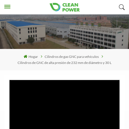
Hogar
Cilindros de gas GNC para vehículos
Cilindros de GNC de alta presión de 232 mm de diámetro y 30 L