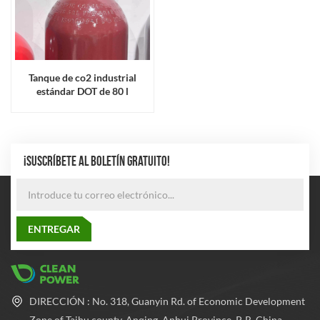
Tanque de co2 industrial
estándar DOT de 80 l
¡SUSCRÍBETE AL BOLETÍN GRATUITO!
DIRECCIÓN : No. 318, Guanyin Rd. of Economic Development
Zone of Taihu county, Anqing, Anhui Province, P. R. China