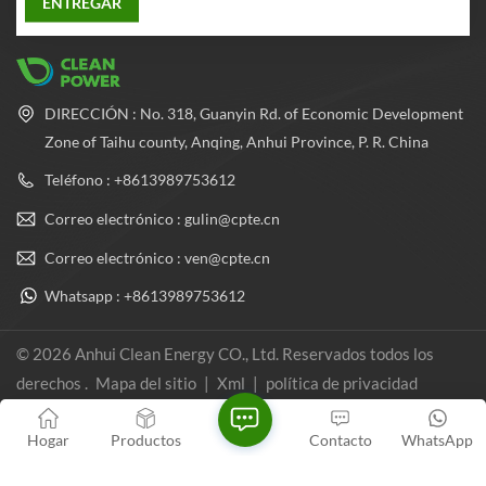
DIRECCIÓN : No. 318, Guanyin Rd. of Economic Development
Zone of Taihu county, Anqing, Anhui Province, P. R. China
Teléfono : +8613989753612
Correo electrónico : gulin@cpte.cn
Correo electrónico : ven@cpte.cn
Whatsapp : +8613989753612
© 2026 Anhui Clean Energy CO., Ltd. Reservados todos los
derechos .
Mapa del sitio
|
Xml
|
política de privacidad
Red IPv6 compatible
Hogar
Productos
Contacto
WhatsApp