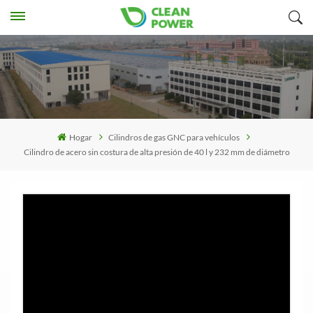
Hogar
Cilindros de gas GNC para vehículos
Cilindro de acero sin costura de alta presión de 40 l y 232 mm de diámetro