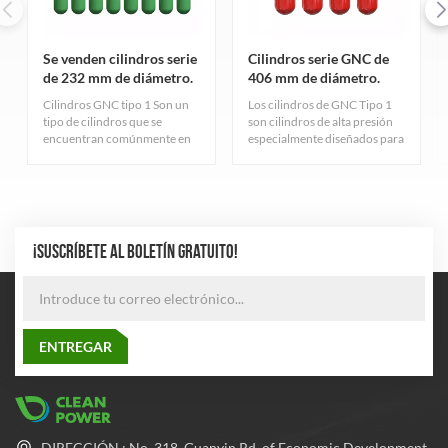
Se venden cilindros serie
Cilindros serie GNC de
de 232 mm de diámetro.
406 mm de diámetro.
Cilindros GNC tipo 1 Son un
Los cilindros de GNC Tipo 1
tipo de cilindros que se
son cilindros de alta presión
encuentran comúnmente en
especialmente diseñados para
la industria del gas natural.
el almacenamiento de gas
Sirven principalmente para
natural comprimido,
almacenar gas natural
cuidadosamente diseñados y
comprimido y cumplen con
fabricados rigurosamente
estrictos estándares de
para garantizar una excelente
calidad.
durabilidad y seguridad. El
¡SUSCRÍBETE AL BOLETÍN GRATUITO!
cilindro adopta el proceso de
fabricación de tubos de acero
sin costura más avanzado
para equilibrar la presión
dentro y fuera del cilindro, lo
que mejora en gran medida el
rendimiento de seguridad y la
confiabilidad del cilindro.
DIRECCIÓN : No. 318, Guanyin Rd. of Economic Development