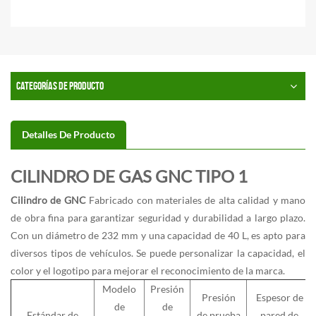
CATEGORÍAS DE PRODUCTO
Detalles De Producto
CILINDRO DE GAS GNC TIPO 1
ChatGPT
Cilindro de GNC
Fabricado con materiales de alta calidad y mano
说：
de obra fina para garantizar seguridad y durabilidad a largo plazo.
Con un diámetro de 232 mm y una capacidad de 40 L, es apto para
diversos tipos de vehículos. Se puede personalizar la capacidad, el
color y el logotipo para mejorar el reconocimiento de la marca.
Modelo
Presión
Presión
Espesor de
de
de
Estándar de
de prueba
pared de