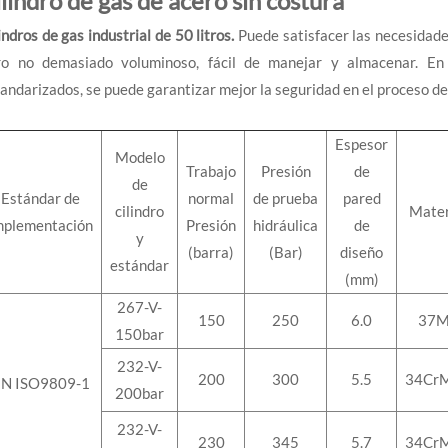
lindro de gas de acero sin costura
indros de gas industrial de 50 litros.
Puede satisfacer las necesidade
ro no demasiado voluminoso, fácil de manejar y almacenar. En 
andarizados, se puede garantizar mejor la seguridad en el proceso de 
Espesor
Modelo
Trabajo
Presión
de
de
Estándar de
normal
de prueba
pared
cilindro
Mater
mplementación
Presión
hidráulica
de
y
(barra)
(Bar)
diseño
estándar
(mm)
267-V-
150
250
6.0
37M
150bar
232-V-
200
300
5.5
34Cr
N ISO9809-1
200bar
232-V-
230
345
5.7
34Cr