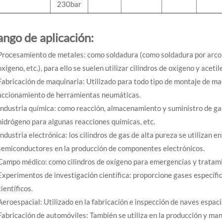
230bar
ango de aplicación:
Procesamiento de metales: como soldadura (como soldadura por arco de
oxígeno, etc.), para ello se suelen utilizar cilindros de oxígeno y acetil
Fabricación de maquinaria: Utilizado para todo tipo de montaje de m
accionamiento de herramientas neumáticas.
Industria química: como reacción, almacenamiento y suministro de gas
hidrógeno para algunas reacciones químicas, etc.
Industria electrónica: los cilindros de gas de alta pureza se utilizan e
semiconductores en la producción de componentes electrónicos.
Campo médico: como cilindros de oxígeno para emergencias y tratam
Experimentos de investigación científica: proporcione gases específi
científicos.
Aeroespacial: Utilizado en la fabricación e inspección de naves espacia
Fabricación de automóviles: También se utiliza en la producción y ma