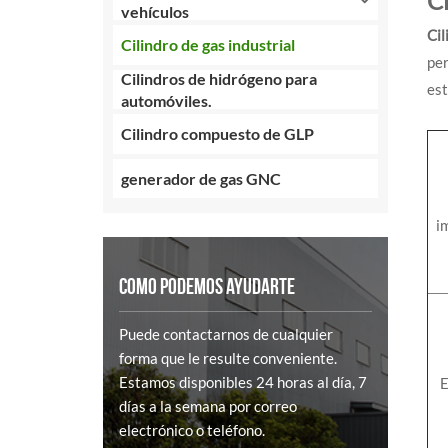
Ci
vehículos
Cil
Cilindro de gas industrial
pe
Cilindros de hidrógeno para
est
automóviles.
Cilindro compuesto de GLP
generador de gas GNC
i
COMO PODEMOS AYUDARTE
Puede contactarnos de cualquier
forma que le resulte conveniente.
Estamos disponibles 24 horas al día, 7
E
días a la semana por correo
electrónico o teléfono.