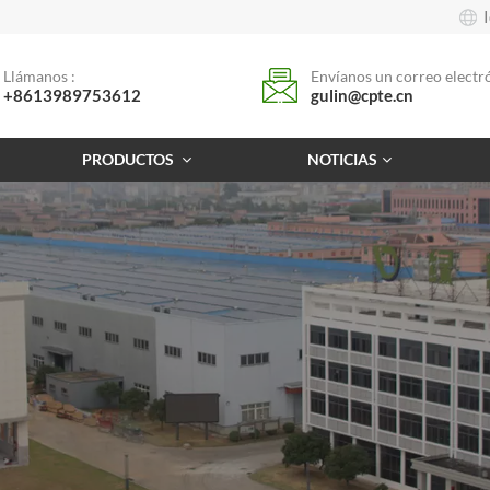
Llámanos :
Envíanos un correo electró
+8613989753612
gulin@cpte.cn
PRODUCTOS
NOTICIAS