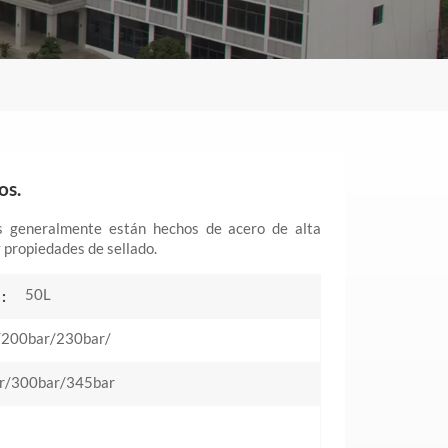
os.
ros generalmente están hechos de acero de alta
y propiedades de sellado.
50L
:
/200bar/230bar/
r/300bar/345bar