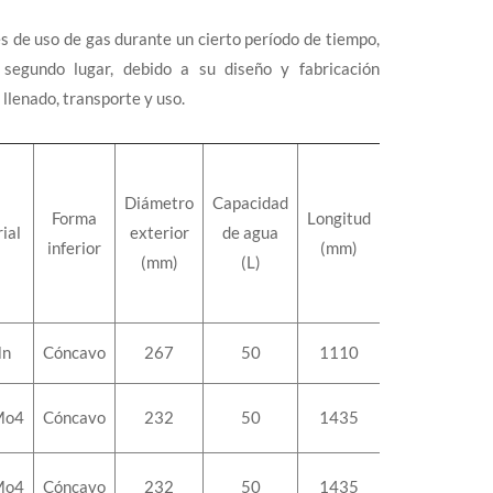
s de uso de gas durante un cierto período de tiempo,
segundo lugar, debido a su diseño y fabricación
llenado, transporte y uso.
Diámetro
Capacidad
Forma
Longitud
Peso
ial
exterior
de agua
inferior
(mm)
(kg)
(mm)
(L)
n
Cóncavo
267
50
1110
52,8
Mo4
Cóncavo
232
50
1435
53.0
Mo4
Cóncavo
232
50
1435
53.0