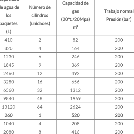
Capacidad de
de agua de
Número de
gas
Trabajo normal
los
cilindros
(20℃/20Mpa)
Presión (bar)
paquetes
(unidades)
m³
(L)
410
2
82
200
820
4
164
200
1230
6
246
200
1845
9
369
200
2460
12
492
200
3280
16
656
200
6560
32
1312
200
9840
48
1969
200
13120
64
2624
200
260
1
520
200
1040
4
208
200
2080
8
416
200