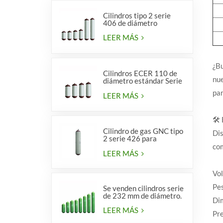
Cilindros tipo 2 serie
406 de diámetro
LEER MÁS
¿Bu
Cilindros ECER 110 de
nue
diámetro estándar Serie
356 tipo 2
par
LEER MÁS
🛠️
Cilindro de gas GNC tipo
Dis
2 serie 426 para
vehículos
com
LEER MÁS
Vol
Pes
Se venden cilindros serie
de 232 mm de diámetro.
Dim
LEER MÁS
Pre