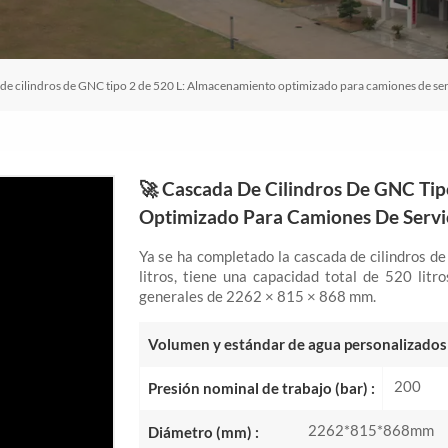
de cilindros de GNC tipo 2 de 520 L: Almacenamiento optimizado para camiones de se
🚀 Cascada De Cilindros De GNC Ti
Optimizado Para Camiones De Servi
Ya se ha completado la cascada de cilindros d
litros, tiene una capacidad total de 520 lit
generales de 2262 × 815 × 868 mm.
Volumen y estándar de agua personalizados 
200
Presión nominal de trabajo (bar) :
2262*815*868mm
Diámetro (mm) :