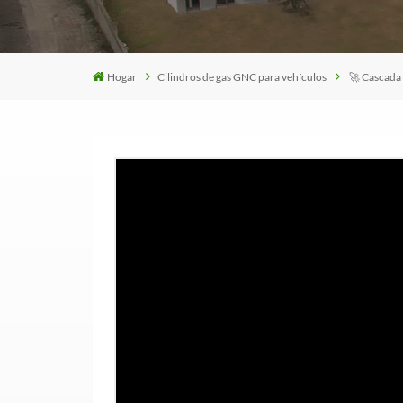
Hogar
Cilindros de gas GNC para vehículos
🚀 Cascada 