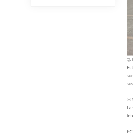
🤝 
Est
sum
sus
📜 
La 
int
EC