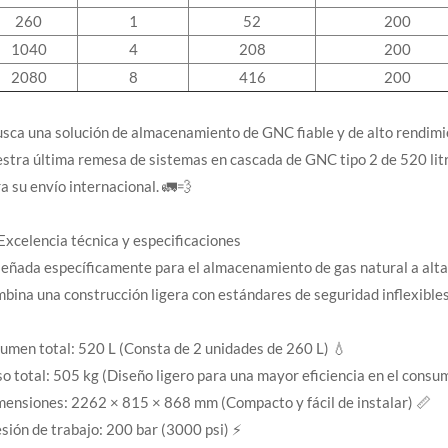
260
1
52
200
1040
4
208
200
2080
8
416
200
sca una solución de almacenamiento de GNC fiable y de alto rendimi
stra última remesa de sistemas en cascada de GNC tipo 2 de 520 litros
a su envío internacional. 🚛💨
 Excelencia técnica y especificaciones
eñada específicamente para el almacenamiento de gas natural a alta 
bina una construcción ligera con estándares de seguridad inflexibles
umen total: 520 L (Consta de 2 unidades de 260 L) 💧
o total: 505 kg (Diseño ligero para una mayor eficiencia en el cons
ensiones: 2262 × 815 × 868 mm (Compacto y fácil de instalar) 📏
sión de trabajo: 200 bar (3000 psi) ⚡