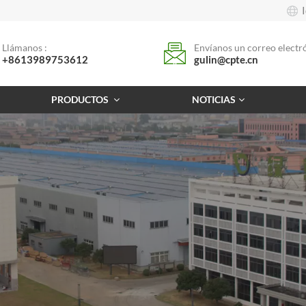
Llámanos :
Envíanos un correo electró
+8613989753612
gulin@cpte.cn
PRODUCTOS
NOTICIAS