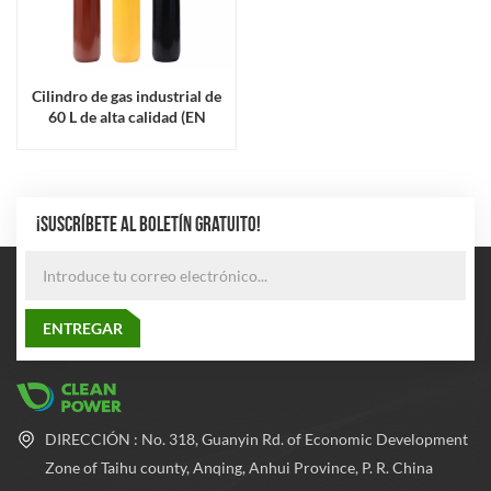
Cilindro de gas industrial de
60 L de alta calidad (EN
ISO9809)
¡SUSCRÍBETE AL BOLETÍN GRATUITO!
DIRECCIÓN : No. 318, Guanyin Rd. of Economic Development
Zone of Taihu county, Anqing, Anhui Province, P. R. China