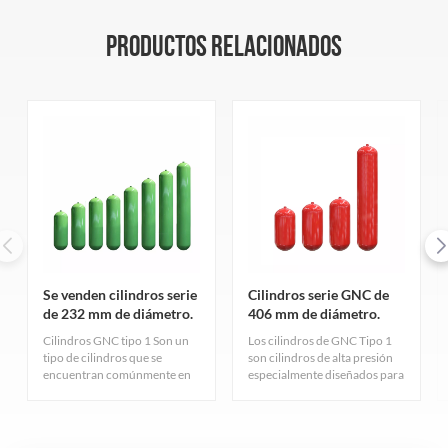
PRODUCTOS RELACIONADOS
Se venden cilindros serie
Cilindros serie GNC de
de 232 mm de diámetro.
406 mm de diámetro.
Cilindros GNC tipo 1 Son un
Los cilindros de GNC Tipo 1
tipo de cilindros que se
son cilindros de alta presión
encuentran comúnmente en
especialmente diseñados para
la industria del gas natural.
el almacenamiento de gas
Sirven principalmente para
natural comprimido,
almacenar gas natural
cuidadosamente diseñados y
comprimido y cumplen con
fabricados rigurosamente