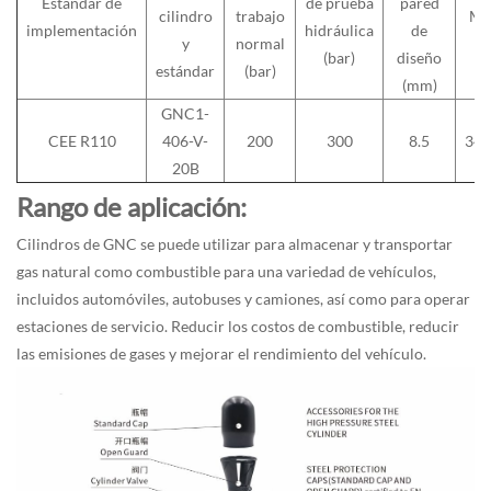
Estándar de
de prueba
pared
cilindro
trabajo
Mat
implementación
hidráulica
de
y
normal
(bar)
diseño
estándar
(bar)
(mm)
GNC1-
CEE R110
406-V-
200
300
8.5
34
20B
Rango de aplicación:
Cilindros de GNC
se puede utilizar para almacenar y transportar
gas natural como combustible para una variedad de vehículos,
incluidos automóviles, autobuses y camiones, así como para operar
estaciones de servicio. Reducir los costos de combustible, reducir
las emisiones de gases y mejorar el rendimiento del vehículo.