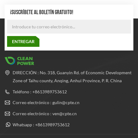
estrictos estándares de
para garantizar una excelente
calidad.
durabilidad y seguridad. El
¡SUSCRÍBETE AL BOLETÍN GRATUITO!
cilindro adopta el proceso de
fabricación de tubos de acero
sin costura más avanzado
para equilibrar la presión
dentro y fuera del cilindro, lo
que mejora en gran medida el
rendimiento de seguridad y la
confiabilidad del cilindro.
DIRECCIÓN : No. 318, Guanyin Rd. of Economic Development
Zone of Taihu county, Anqing, Anhui Province, P. R. China
Teléfono : +8613989753612
Correo electrónico : gulin@cpte.cn
Correo electrónico : ven@cpte.cn
Whatsapp : +8613989753612