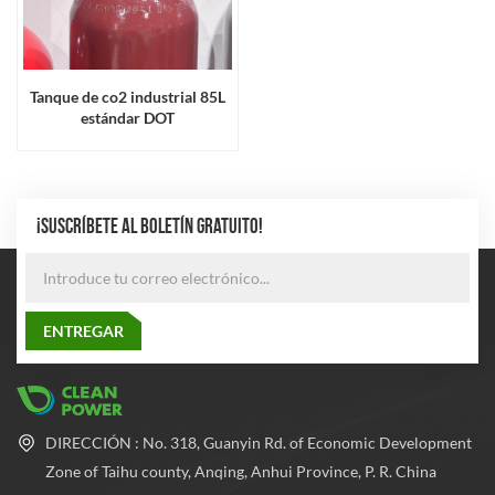
Tanque de co2 industrial 85L
estándar DOT
¡SUSCRÍBETE AL BOLETÍN GRATUITO!
DIRECCIÓN : No. 318, Guanyin Rd. of Economic Development
Zone of Taihu county, Anqing, Anhui Province, P. R. China