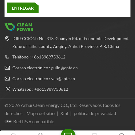
DIRECCIÓN : No. 318, Guanyin Rd. of Economic Development
Zone of Taihu county, Anqing, Anhui Province, P. R. China
Teléfono : +8613989753612
Correo electrónico : gulin@cpte.cn
Correo electrónico : ven@cpte.cn
Whatsapp : +8613989753612
© 2026 Anhui Clean Energy CO., Ltd. Reservados todos los
derechos .
Mapa del sitio
|
Xml
|
política de privacidad
Red IPv6 compatible