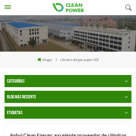
Hogar
cilindro de gas argón 50l
CATEGORÍAS
BLOG MÁS RECIENTE
ETIQUETAS
Anhui Clean Energy: excelente proveedor de cilindros