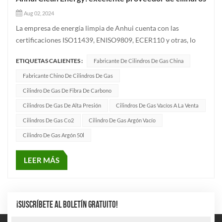
Aug 02, 2024
La empresa de energía limpia de Anhui cuenta con las
certificaciones ISO11439, ENISO9809, ECER110 y otras, lo
que es una sólida garantía de la calidad y seguridad de sus
ETIQUETAS CALIENTES :
Fabricante De Cilindros De Gas China
productos. principal de la empresa cilindros de gas
industriales Se utilizan ampliamente en diversos escenarios de
Fabricante Chino De Cilindros De Gas
producción in...
Cilindro De Gas De Fibra De Carbono
Cilindros De Gas De Alta Presión
Cilindros De Gas Vacíos A La Venta
Cilindros De Gas Co2
Cilindro De Gas Argón Vacío
Cilindro De Gas Argón 50l
LEER MÁS
¡SUSCRÍBETE AL BOLETÍN GRATUITO!