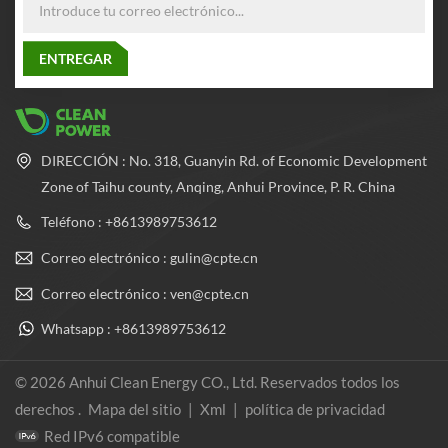
DIRECCIÓN : No. 318, Guanyin Rd. of Economic Development
Zone of Taihu county, Anqing, Anhui Province, P. R. China
Teléfono : +8613989753612
Correo electrónico : gulin@cpte.cn
Correo electrónico : ven@cpte.cn
Whatsapp : +8613989753612
© 2026 Anhui Clean Energy CO., Ltd. Reservados todos los
derechos .
Mapa del sitio
|
Xml
|
política de privacidad
Red IPv6 compatible