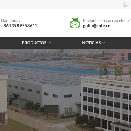
Llámanos :
Envíanos un correo electró
+8613989753612
gulin@cpte.cn
PRODUCTOS
NOTICIAS