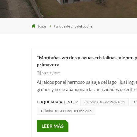
Hogar
tanque de gnc del coche
"Montañas verdes y aguas cristalinas, vienen p
primavera
Mar 30, 2021
Atraídos por el hermoso paisaje del lago Huating, 
grupos y no se abandonan las actividades de entret
esperando probar nuevas delicias, lo que realza los
ETIQUETAS CALIENTES :
Cilindros De Gnc Para Auto
Ci
Cilindro De Gas Gnc Para Vehículo
LEER MÁS