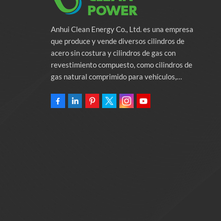
Anhui Clean Energy Co., Ltd. es una empresa
que produce y vende diversos cilindros de
acero sin costura y cilindros de gas con
revestimiento compuesto, como cilindros de
gas natural comprimido para vehículos,
cilindros de gas industriales y cilindros contra
incendios. La empresa se compromete a
proporcionar soluciones de energía verde para
automóviles. Programas y servicios de apoyo
relacionados con la protección del medio
ambiente. Poseer una fábrica de 46.000
metros cuadrados Anhui Clean Energy Co., Ltd.