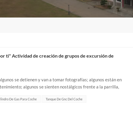
or ti" Actividad de creación de grupos de excursión de
algunos se detienen y van a tomar fotografías; algunos están en
enimiento; algunos se sienten nostálgicos frente a la parrilla,
 sentimientos entre e...
lindro De Gas Para Coche
Tanque De Gnc Del Coche