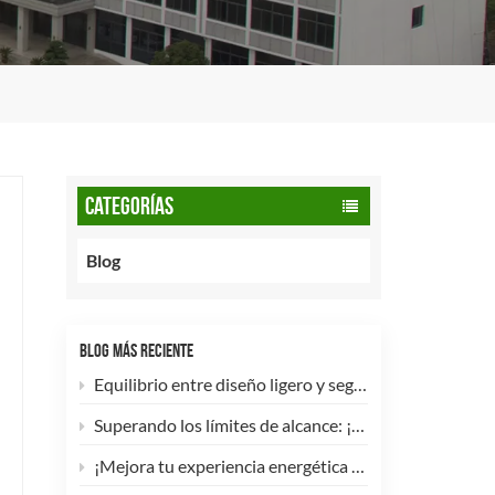
CATEGORÍAS
Blog
BLOG MÁS RECIENTE
Equilibrio entre diseño ligero y seguridad: cómo los cilindros de GNC tipo 2 de 90 litros potencian las flotas comerciales.
Superando los límites de alcance: ¡Los cilindros de hidrógeno para UAV tipo 4 ya están disponibles para personalización de alta eficiencia!
¡Mejora tu experiencia energética con nuestra bombona de GLP compuesta de 5 kg! 🚀✨