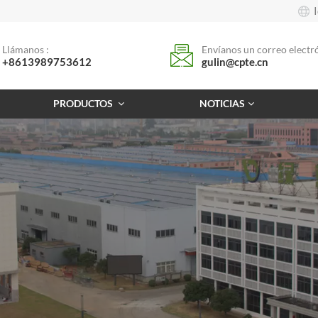
Llámanos :
Envíanos un correo electró
+8613989753612
gulin@cpte.cn
PRODUCTOS
NOTICIAS