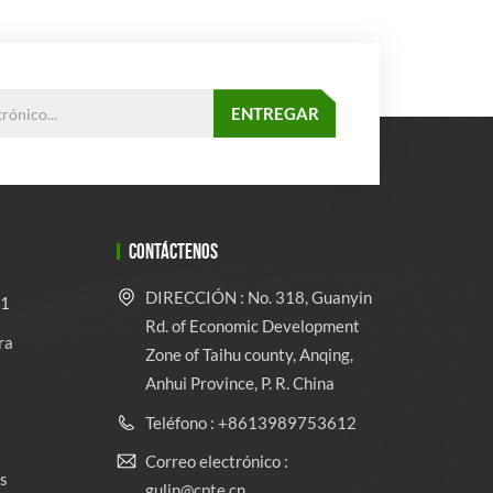
CONTÁCTENOS
DIRECCIÓN : No. 318, Guanyin
 1
Rd. of Economic Development
ra
Zone of Taihu county, Anqing,
Anhui Province, P. R. China
Teléfono : +8613989753612
Correo electrónico :
s
gulin@cpte.cn