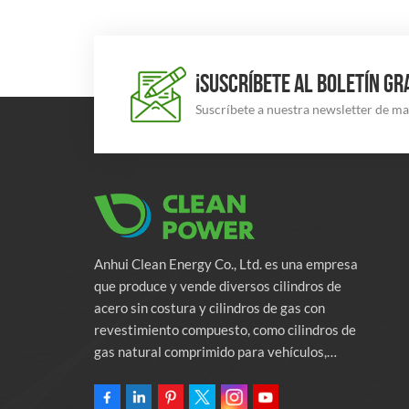
¡SUSCRÍBETE AL BOLETÍN GR
Suscríbete a nuestra newsletter de m
Anhui Clean Energy Co., Ltd. es una empresa
que produce y vende diversos cilindros de
acero sin costura y cilindros de gas con
revestimiento compuesto, como cilindros de
gas natural comprimido para vehículos,
cilindros de gas industriales y cilindros contra
incendios. La empresa se compromete a