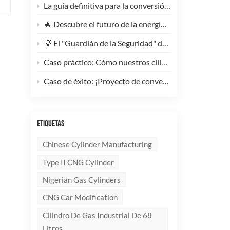
La guía definitiva para la conversión de camiones pesados ​​a GNC: Por qué este cilindro de GNC tipo 1 de 200 litros supone un cambio radical para la reducción de costes de la flota.
🔥 Descubre el futuro de la energía: ¡Conoce la elegante y ultraligera bombona de GLP compuesta de 10 kg!
💡 El "Guardián de la Seguridad" del Gas Industrial y la Supresión de Incendios: Un Análisis en Profundidad de los Cilindros de Gas sin Costura de Acero de Alto Rendimiento
Caso práctico: Cómo nuestros cilindros compuestos de GLP redefinen la seguridad y la imagen de marca para clientes globales.
Caso de éxito: ¡Proyecto de conversión a GNC de un generador de 100 kVA completado con éxito! 🚀
ETIQUETAS
Chinese Cylinder Manufacturing
Type II CNG Cylinder
Nigerian Gas Cylinders
CNG Car Modification
Cilindro De Gas Industrial De 68
Litros