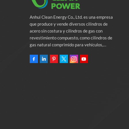
Anhui Clean Energy Co., Ltd. es una empresa
que produce y vende diversos cilindros de
acero sin costura y cilindros de gas con
revestimiento compuesto, como cilindros de
gas natural comprimido para vehículos,
cilindros de gas industriales y cilindros contra
incendios. La empresa se compromete a
proporcionar soluciones de energía verde para
automóviles. Programas y servicios de apoyo
relacionados con la protección del medio
ambiente. Poseer una fábrica de 46.000
metros cuadrados Anhui Clean Energy Co., Ltd.