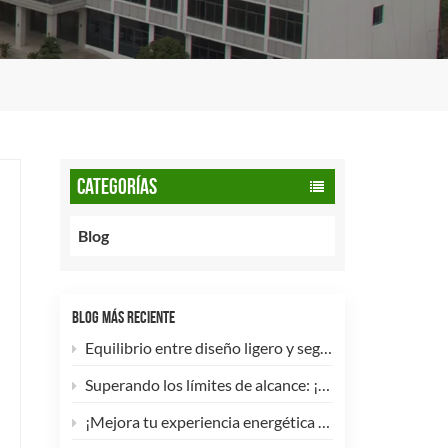
CATEGORÍAS
Blog
BLOG MÁS RECIENTE
Equilibrio entre diseño ligero y seguridad: cómo los cilindros de GNC tipo 2 de 90 litros potencian las flotas comerciales.
Superando los límites de alcance: ¡Los cilindros de hidrógeno para UAV tipo 4 ya están disponibles para personalización de alta eficiencia!
¡Mejora tu experiencia energética con nuestra bombona de GLP compuesta de 5 kg! 🚀✨