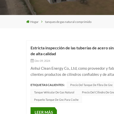
Hogar
tanques de gas natural comprimido
Estricta inspección de las tuberías de acero si
de alta calidad
Dec 09, 2024
Anhui Clean Energy Co., Ltd, como proveedor y fabri
clientes productos de cilindros confiables y de al
las bombonas de gas están directamente influenciad
ETIQUETAS CALIENTES :
Precio Del Tanque De Fibra De Gnc
Tanque Vehicular De Gas Natural
Precio Del Cilindro De G
Pequeño Tanque De Gnc Para Coche
LEER MÁS