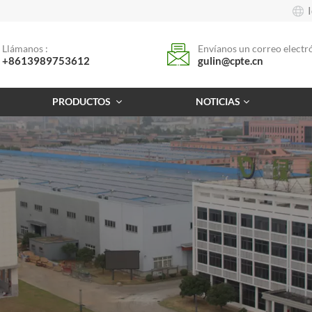
Llámanos :
Envíanos un correo electró
+8613989753612
gulin@cpte.cn
PRODUCTOS
NOTICIAS