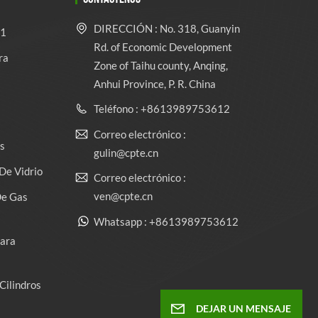
DIRECCIÓN : No. 318, Guanyin
 1
Rd. of Economic Development
ra
Zone of Taihu county, Anqing,
Anhui Province, P. R. China
Teléfono : +8613989753612
Correo electrónico :
s
gulin@cpte.cn
De Vidrio
Correo electrónico :
ven@cpte.cn
De Gas
Whatsapp : +8613989753612
Para
Cilindros
DEJAR UN MENSAJE