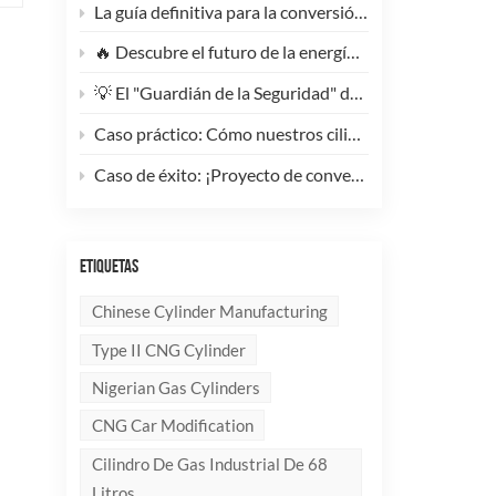
La guía definitiva para la conversión de camiones pesados ​​a GNC: Por qué este cilindro de GNC tipo 1 de 200 litros supone un cambio radical para la reducción de costes de la flota.
🔥 Descubre el futuro de la energía: ¡Conoce la elegante y ultraligera bombona de GLP compuesta de 10 kg!
💡 El "Guardián de la Seguridad" del Gas Industrial y la Supresión de Incendios: Un Análisis en Profundidad de los Cilindros de Gas sin Costura de Acero de Alto Rendimiento
Caso práctico: Cómo nuestros cilindros compuestos de GLP redefinen la seguridad y la imagen de marca para clientes globales.
Caso de éxito: ¡Proyecto de conversión a GNC de un generador de 100 kVA completado con éxito! 🚀
ETIQUETAS
Chinese Cylinder Manufacturing
Type II CNG Cylinder
Nigerian Gas Cylinders
CNG Car Modification
Cilindro De Gas Industrial De 68
Litros