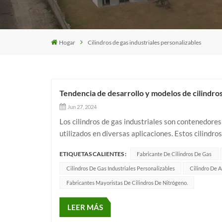
Hogar
Cilindros de gas industriales personalizables
Tendencia de desarrollo y modelos de cilindros 
Jun 27, 2024
Los cilindros de gas industriales son contenedore
utilizados en diversas aplicaciones. Estos cilindr
materiales duraderos como acero o aluminio. Los cil
ETIQUETAS CALIENTES :
Fabricante De Cilindros De Gas
Cilindros De Gas Industriales Personalizables
Cilindro De 
Fabricantes Mayoristas De Cilindros De Nitrógeno.
LEER MÁS