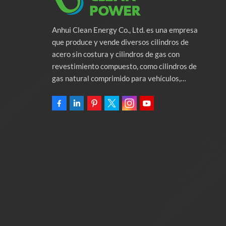
Anhui Clean Energy Co., Ltd. es una empresa
que produce y vende diversos cilindros de
acero sin costura y cilindros de gas con
revestimiento compuesto, como cilindros de
gas natural comprimido para vehículos,
cilindros de gas industriales y cilindros contra
incendios. La empresa se compromete a
proporcionar soluciones de energía verde para
automóviles. Programas y servicios de apoyo
relacionados con la protección del medio
ambiente. Poseer una fábrica de 46.000
metros cuadrados Anhui Clean Energy Co., Ltd.