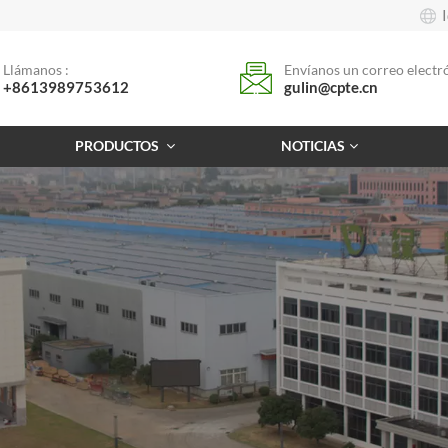
Llámanos :
Envíanos un correo electró
+8613989753612
gulin@cpte.cn
PRODUCTOS
NOTICIAS