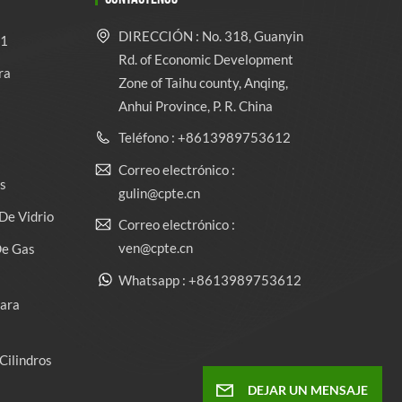
DIRECCIÓN : No. 318, Guanyin
 1
Rd. of Economic Development
ra
Zone of Taihu county, Anqing,
Anhui Province, P. R. China
Teléfono : +8613989753612
Correo electrónico :
s
gulin@cpte.cn
De Vidrio
Correo electrónico :
ven@cpte.cn
De Gas
Whatsapp : +8613989753612
Para
Cilindros
DEJAR UN MENSAJE