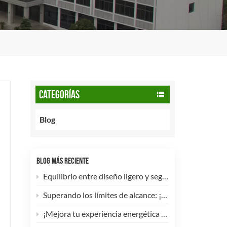
CATEGORÍAS
Blog
BLOG MÁS RECIENTE
Equilibrio entre diseño ligero y seguridad: cómo los cilindros de GNC tipo 2 de 90 litros potencian las flotas comerciales.
Superando los límites de alcance: ¡Los cilindros de hidrógeno para UAV tipo 4 ya están disponibles para personalización de alta eficiencia!
¡Mejora tu experiencia energética con nuestra bombona de GLP compuesta de 5 kg! 🚀✨