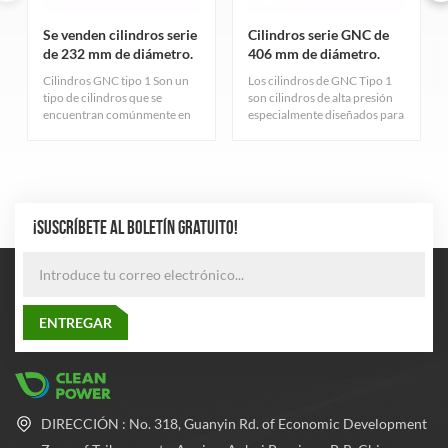
Se venden cilindros serie
Cilindros serie GNC de
de 232 mm de diámetro.
406 mm de diámetro.
Cilindros GNC tipo 1 Son un
Los cilindros de GNC Tipo 1
tipo de cilindros que se
son cilindros de alta presión
encuentran comúnmente en
especialmente diseñados para
la industria del gas natural.
el almacenamiento de gas
Sirven principalmente para
natural comprimido,
almacenar gas natural
cuidadosamente diseñados y
comprimido y cumplen con
fabricados rigurosamente
estrictos estándares de
para garantizar una excelente
calidad.
durabilidad y seguridad. El
¡SUSCRÍBETE AL BOLETÍN GRATUITO!
cilindro adopta el proceso de
fabricación de tubos de acero
sin costura más avanzado
para equilibrar la presión
dentro y fuera del cilindro, lo
que mejora en gran medida el
rendimiento de seguridad y la
confiabilidad del cilindro.
DIRECCIÓN : No. 318, Guanyin Rd. of Economic Development