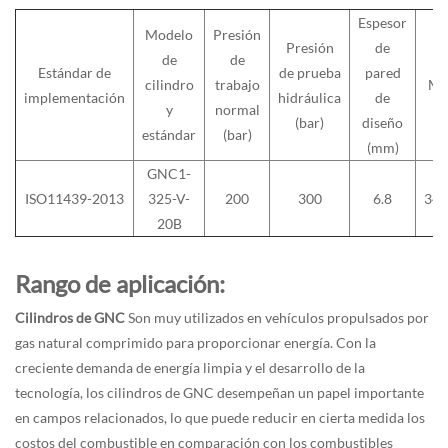
Espesor
Modelo
Presión
Presión
de
de
de
Estándar de
de prueba
pared
cilindro
trabajo
Mat
implementación
hidráulica
de
y
normal
(bar)
diseño
estándar
(bar)
(mm)
GNC1-
ISO11439-2013
325-V-
200
300
6.8
34
20B
Rango de aplicación:
Cilindros de GNC
Son muy utilizados en vehículos propulsados por
gas natural comprimido para proporcionar energía. Con la
creciente demanda de energía limpia y el desarrollo de la
tecnología, los cilindros de GNC desempeñan un papel importante
en campos relacionados, lo que puede reducir en cierta medida los
costos del combustible en comparación con los combustibles