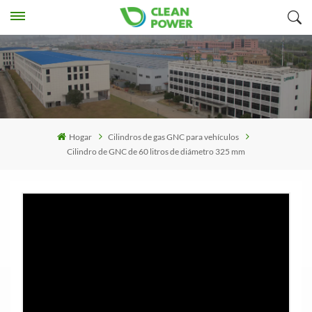
Hogar
Cilindros de gas GNC para vehículos
Cilindro de GNC de 60 litros de diámetro 325 mm