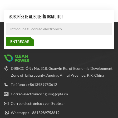
¡SUSCRÍBETE AL BOLETÍN GRATUITO!
DIRECCIÓN : No. 318, Guanyin Rd. of Economic Development
Zone of Taihu county, Anqing, Anhui Province, P. R. China
Teléfono : +8613989753612
Correo electrónico : gulin@cpte.cn
Correo electrónico : ven@cpte.cn
Whatsapp : +8613989753612