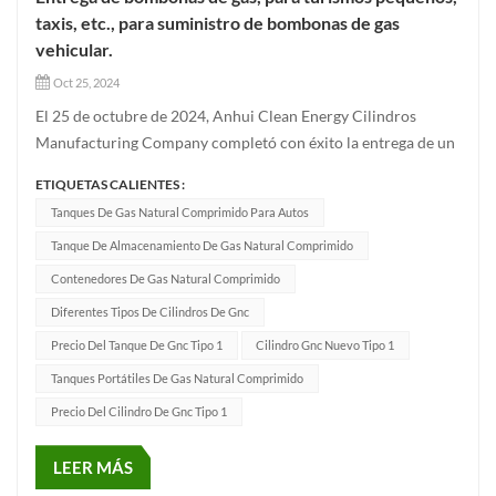
taxis, etc., para suministro de bombonas de gas
vehicular.
Oct 25, 2024
El 25 de octubre de 2024, Anhui Clean Energy Cilindros
Manufacturing Company completó con éxito la entrega de un
lote de Cilindros tipo GNC-1 utilizando técnicas de
ETIQUETAS CALIENTES :
producción avanzadas. Estos cilindros para vehículos de alta
Tanques De Gas Natural Comprimido Para Autos
calidad han sido diseñados para satisfacer las necesidades de
Tanque De Almacenamiento De Gas Natural Comprimido
diferente...
Contenedores De Gas Natural Comprimido
Diferentes Tipos De Cilindros De Gnc
Precio Del Tanque De Gnc Tipo 1
Cilindro Gnc Nuevo Tipo 1
Tanques Portátiles De Gas Natural Comprimido
Precio Del Cilindro De Gnc Tipo 1
LEER MÁS