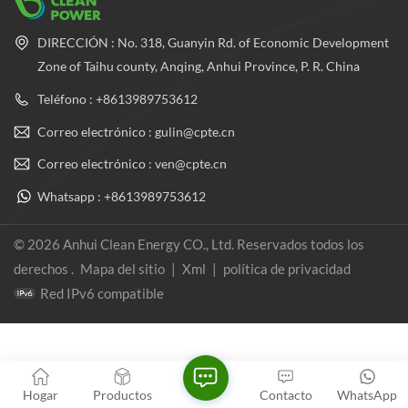
DIRECCIÓN : No. 318, Guanyin Rd. of Economic Development
Zone of Taihu county, Anqing, Anhui Province, P. R. China
Teléfono : +8613989753612
Correo electrónico : gulin@cpte.cn
Correo electrónico : ven@cpte.cn
Whatsapp : +8613989753612
© 2026 Anhui Clean Energy CO., Ltd. Reservados todos los
derechos .
Mapa del sitio
|
Xml
|
política de privacidad
Red IPv6 compatible
Hogar
Productos
Contacto
WhatsApp