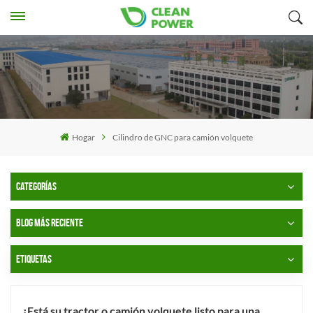
Hogar
Cilindro de GNC para camión volquete
CATEGORÍAS
BLOG MÁS RECIENTE
ETIQUETAS
¿Está su tractor o camión volquete listo para una