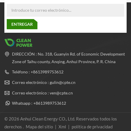
DIRECCIÓN : No. 318, Guanyin Rd. of Economic Development
Zone of Taihu county, Anqing, Anhui Province, P. R. China
Teléfono : +8613989753612
Correo electrónico : gulin@cpte.cn
Correo electrónico : ven@cpte.cn
Whatsapp : +8613989753612
© 2026 Anhui Clean Energy CO., Ltd. Reservados todos los
derechos .
Mapa del sitio
|
Xml
|
política de privacidad