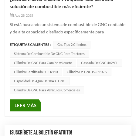
solución de combustible más eficiente?
Aug 28, 2025
Si está buscando un sistema de combustible de GNC confiable
y de alta capacidad diseñado específicamente para
aplicaciones de servicio pesado, nuestro nuevo Cilindro de
ETIQUETAS CALIENTES :
Gnc Tipo 2 Cilindros
GNC tipo 2 Cascada Podría ser exactamente lo que
necesitas.Diseñado para tractores y camiones de volteo, este
Sistema De Combustible De GNC Para Tractores
sistema cuenta con un...
Cilindro De GNC Para Camión Volquete
Cascada De GNC 4×260L
Cilindro Certificado ECE R110
Cilindro De GNC ISO 11439
Capacidad De Agua De 1040L GNC
Cilindro De GNC Para Vehículos Comerciales
LEER MÁS
¡SUSCRÍBETE AL BOLETÍN GRATUITO!