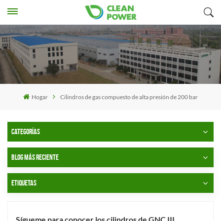
Hogar
Cilindros de gas compuesto de alta presión de 200 bar
CATEGORÍAS
BLOG MÁS RECIENTE
ETIQUETAS
Sígueme para conocer los cilindros de GNC III