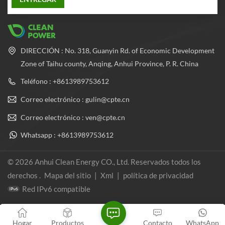
DIRECCIÓN : No. 318, Guanyin Rd. of Economic Development
Zone of Taihu county, Anqing, Anhui Province, P. R. China
Teléfono : +8613989753612
Correo electrónico : gulin@cpte.cn
Correo electrónico : ven@cpte.cn
Whatsapp : +8613989753612
© 2026 Anhui Clean Energy CO., Ltd. Reservados todos los
derechos .
Mapa del sitio
|
Xml
|
política de privacidad
Red IPv6 compatible
Hogar
Productos
Contacto
WhatsApp