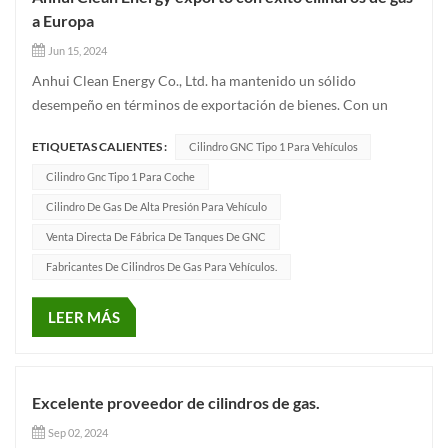
a Europa
Jun 15, 2024
Anhui Clean Energy Co., Ltd. ha mantenido un sólido
desempeño en términos de exportación de bienes. Con un
enfoque de larga data en sus respectivos campos, Anhui Clean
ETIQUETAS CALIENTES :
Cilindro GNC Tipo 1 Para Vehículos
Energy exporta continuamente sus productos de alta calidad
al extranjero, demostrando una fuerte competitividad en el
Cilindro Gnc Tipo 1 Para Coche
mercado y un d...
Cilindro De Gas De Alta Presión Para Vehículo
Venta Directa De Fábrica De Tanques De GNC
Fabricantes De Cilindros De Gas Para Vehículos.
LEER MÁS
Excelente proveedor de cilindros de gas.
Sep 02, 2024