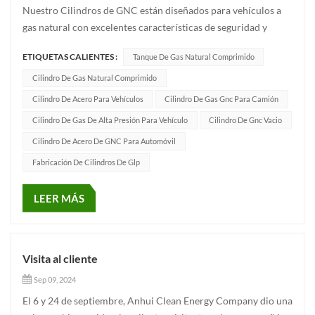
Nuestro Cilindros de GNC están diseñados para vehículos a
gas natural con excelentes características de seguridad y
durabilidad. Utilizan materiales de alta calidad y procesos de
ETIQUETAS CALIENTES :
Tanque De Gas Natural Comprimido
fabricación avanzados para garantizar un rendimiento
confiable en una variedad de entornos extremos. Ya sea para
Cilindro De Gas Natural Comprimido
trans...
Cilindro De Acero Para Vehículos
Cilindro De Gas Gnc Para Camión
Cilindro De Gas De Alta Presión Para Vehículo
Cilindro De Gnc Vacio
Cilindro De Acero De GNC Para Automóvil
Fabricación De Cilindros De Glp
LEER MÁS
Visita al cliente
Sep 09, 2024
El 6 y 24 de septiembre, Anhui Clean Energy Company dio una