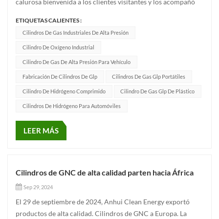
calurosa bienvenida a los clientes visitantes y los acompañó
en un recorrido por la fábrica. A lo largo de la visita, los
ETIQUETAS CALIENTES :
clientes mostraron un gran interés y un alto nivel de atención
Cilindros De Gas Industriales De Alta Presión
hacia nuestra empresa.Los clientes han adquirido un con...
Cilindro De Oxígeno Industrial
Cilindro De Gas De Alta Presión Para Vehículo
Fabricación De Cilindros De Glp
Cilindros De Gas Glp Portátiles
Cilindro De Hidrógeno Comprimido
Cilindro De Gas Glp De Plástico
Cilindros De Hidrógeno Para Automóviles
LEER MÁS
Cilindros de GNC de alta calidad parten hacia África
Sep 29, 2024
El 29 de septiembre de 2024, Anhui Clean Energy exportó
productos de alta calidad. Cilindros de GNC a Europa. La