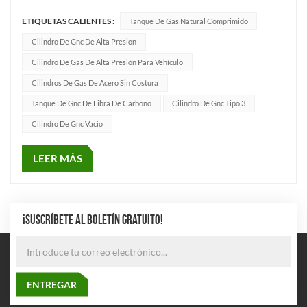
empresa se ha comprometido con la investigación y el
ETIQUETAS CALIENTES :
Tanque De Gas Natural Comprimido
desarrollo, la producción y la venta de cilindros de GNC,
basándose en tecnología avanzada y un estricto sistema de
Cilindro De Gnc De Alta Presion
control de cali...
Cilindro De Gas De Alta Presión Para Vehículo
Cilindros De Gas De Acero Sin Costura
Tanque De Gnc De Fibra De Carbono
Cilindro De Gnc Tipo 3
Cilindro De Gnc Vacio
LEER MÁS
¡SUSCRÍBETE AL BOLETÍN GRATUITO!