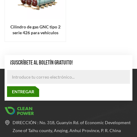
Cilindro de gas GNC tipo 2
serie 426 para vehículos
¡SUSCRÍBETE AL BOLETÍN GRATUITO!
DIRECCIÓN : No. 318, Guanyin Rd. of Economic Development
Zone of Taihu county, Anqing, Anhui Province, P. R. China