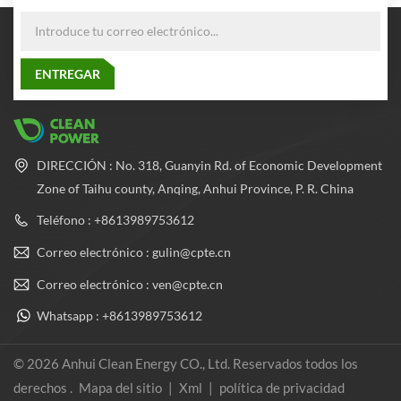
DIRECCIÓN : No. 318, Guanyin Rd. of Economic Development
Zone of Taihu county, Anqing, Anhui Province, P. R. China
Teléfono : +8613989753612
Correo electrónico : gulin@cpte.cn
Correo electrónico : ven@cpte.cn
Whatsapp : +8613989753612
© 2026 Anhui Clean Energy CO., Ltd. Reservados todos los
derechos .
Mapa del sitio
|
Xml
|
política de privacidad