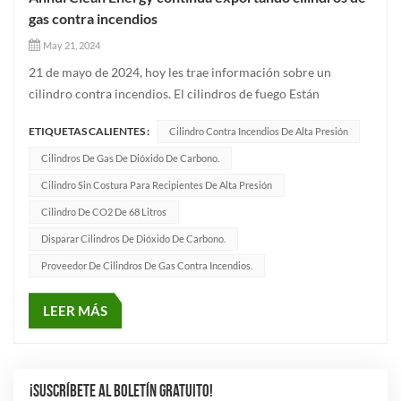
gas contra incendios
May 21, 2024
21 de mayo de 2024, hoy les trae información sobre un
cilindro contra incendios. El cilindros de fuego Están
disponibles en cuatro tamaños diferentes, 267 mm, 232 mm,
ETIQUETAS CALIENTES :
Cilindro Contra Incendios De Alta Presión
356 mm y 406 mm. El volumen mínimo se puede producir
hasta 30 litros, mientras que el máximo se puede producir
Cilindros De Gas De Dióxido De Carbono.
hasta 220 l...
Cilindro Sin Costura Para Recipientes De Alta Presión
Cilindro De CO2 De 68 Litros
Disparar Cilindros De Dióxido De Carbono.
Proveedor De Cilindros De Gas Contra Incendios.
LEER MÁS
¡SUSCRÍBETE AL BOLETÍN GRATUITO!