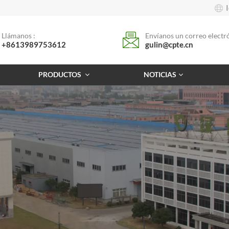
Llámanos :
Envíanos un correo electró
+8613989753612
gulin@cpte.cn
PRODUCTOS
NOTICIAS