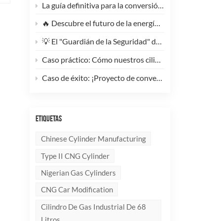
La guía definitiva para la conversión de camiones pesados ​​a GNC: Por qué este cilindro de GNC tipo 1 de 200 litros supone un cambio radical para la reducción de costes de la flota.
🔥 Descubre el futuro de la energía: ¡Conoce la elegante y ultraligera bombona de GLP compuesta de 10 kg!
💡 El "Guardián de la Seguridad" del Gas Industrial y la Supresión de Incendios: Un Análisis en Profundidad de los Cilindros de Gas sin Costura de Acero de Alto Rendimiento
Caso práctico: Cómo nuestros cilindros compuestos de GLP redefinen la seguridad y la imagen de marca para clientes globales.
Caso de éxito: ¡Proyecto de conversión a GNC de un generador de 100 kVA completado con éxito! 🚀
ETIQUETAS
Chinese Cylinder Manufacturing
Type II CNG Cylinder
Nigerian Gas Cylinders
CNG Car Modification
Cilindro De Gas Industrial De 68
Litros