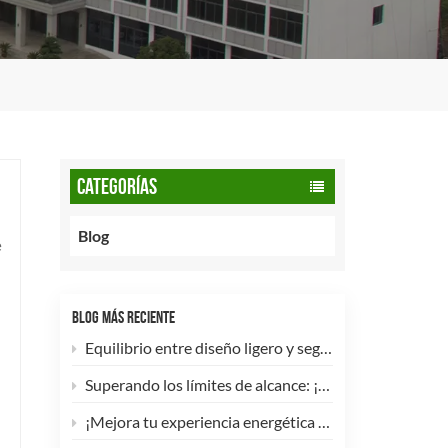
CATEGORÍAS
Blog
e
BLOG MÁS RECIENTE
Equilibrio entre diseño ligero y seguridad: cómo los cilindros de GNC tipo 2 de 90 litros potencian las flotas comerciales.
Superando los límites de alcance: ¡Los cilindros de hidrógeno para UAV tipo 4 ya están disponibles para personalización de alta eficiencia!
¡Mejora tu experiencia energética con nuestra bombona de GLP compuesta de 5 kg! 🚀✨