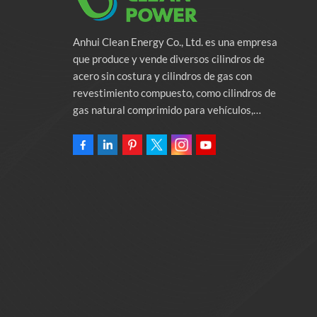
Anhui Clean Energy Co., Ltd. es una empresa
que produce y vende diversos cilindros de
acero sin costura y cilindros de gas con
revestimiento compuesto, como cilindros de
gas natural comprimido para vehículos,
cilindros de gas industriales y cilindros contra
incendios. La empresa se compromete a
proporcionar soluciones de energía verde para
automóviles. Programas y servicios de apoyo
relacionados con la protección del medio
ambiente. Poseer una fábrica de 46.000
metros cuadrados Anhui Clean Energy Co., Ltd.