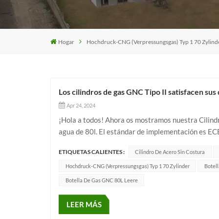
Hogar
Hochdruck-CNG (Verpressungsgas) Typ 1 70 Zylind
Los cilindros de gas GNC Tipo II satisfacen su
Apr 24, 2024
¡Hola a todos! Ahora os mostramos nuestra Cilin
agua de 80l. El estándar de implementación es E
nominal de trabajo 200...
ETIQUETAS CALIENTES :
Cilindro De Acero Sin Costura
Hochdruck-CNG (Verpressungsgas) Typ 1 70 Zylinder
Botel
Botella De Gas GNC 80L Leere
LEER MÁS