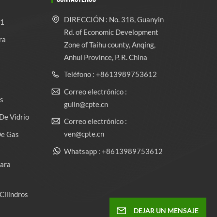
DIRECCIÓN : No. 318, Guanyin
 1
Rd. of Economic Development
ra
Zone of Taihu county, Anqing,
Anhui Province, P. R. China
Teléfono : +8613989753612
Correo electrónico :
s
gulin@cpte.cn
De Vidrio
Correo electrónico :
ven@cpte.cn
De Gas
Whatsapp : +8613989753612
Para
Cilindros
DEJAR UN MENSAJE