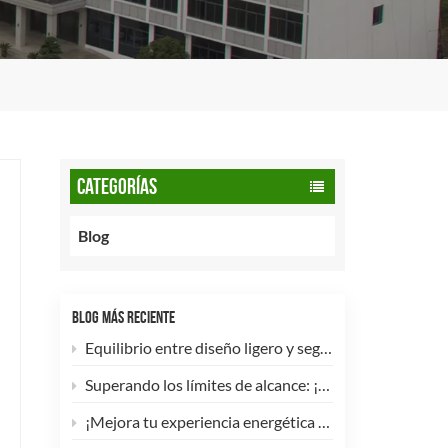
CATEGORÍAS
Blog
BLOG MÁS RECIENTE
Equilibrio entre diseño ligero y seguridad: cómo los cilindros de GNC tipo 2 de 90 litros potencian las flotas comerciales.
Superando los límites de alcance: ¡Los cilindros de hidrógeno para UAV tipo 4 ya están disponibles para personalización de alta eficiencia!
¡Mejora tu experiencia energética con nuestra bombona de GLP compuesta de 5 kg! 🚀✨