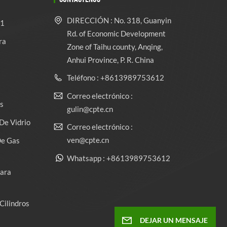
DIRECCIÓN : No. 318, Guanyin
 1
Rd. of Economic Development
ra
Zone of Taihu county, Anqing,
Anhui Province, P. R. China
Teléfono : +8613989753612
Correo electrónico :
s
gulin@cpte.cn
De Vidrio
Correo electrónico :
ven@cpte.cn
De Gas
Whatsapp : +8613989753612
Para
Cilindros
DEJAR UN MENSAJE