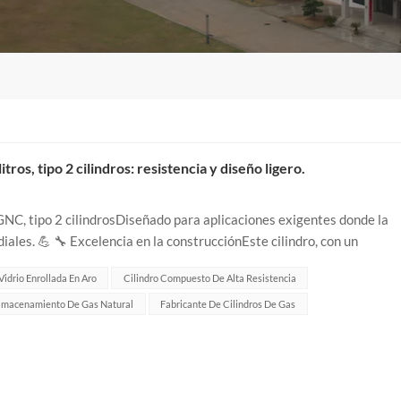
os, tipo 2 cilindros: resistencia y diseño ligero.
NC, tipo 2 cilindrosDiseñado para aplicaciones exigentes donde la
diales. 💪 🔧 Excelencia en la construcciónEste cilindro, con un
do con fibra de vidr...
Vidrio Enrollada En Aro
Cilindro Compuesto De Alta Resistencia
lmacenamiento De Gas Natural
Fabricante De Cilindros De Gas