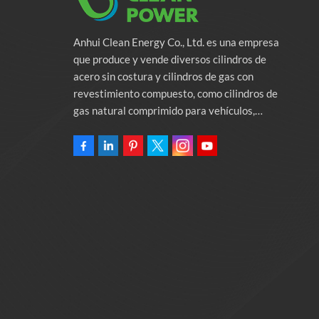
Anhui Clean Energy Co., Ltd. es una empresa
que produce y vende diversos cilindros de
acero sin costura y cilindros de gas con
revestimiento compuesto, como cilindros de
gas natural comprimido para vehículos,
cilindros de gas industriales y cilindros contra
incendios. La empresa se compromete a
proporcionar soluciones de energía verde para
automóviles. Programas y servicios de apoyo
relacionados con la protección del medio
ambiente. Poseer una fábrica de 46.000
metros cuadrados Anhui Clean Energy Co., Ltd.