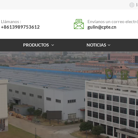
Llámanos :
Envíanos un correo electró
+8613989753612
gulin@cpte.cn
PRODUCTOS
NOTICIAS