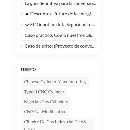
La guía definitiva para la conversión de camiones pesados ​​a GNC: Por qué este cilindro de GNC tipo 1 de 200 litros supone un cambio radical para la reducción de costes de la flota.
🔥 Descubre el futuro de la energía: ¡Conoce la elegante y ultraligera bombona de GLP compuesta de 10 kg!
💡 El "Guardián de la Seguridad" del Gas Industrial y la Supresión de Incendios: Un Análisis en Profundidad de los Cilindros de Gas sin Costura de Acero de Alto Rendimiento
Caso práctico: Cómo nuestros cilindros compuestos de GLP redefinen la seguridad y la imagen de marca para clientes globales.
Caso de éxito: ¡Proyecto de conversión a GNC de un generador de 100 kVA completado con éxito! 🚀
ETIQUETAS
Chinese Cylinder Manufacturing
Type II CNG Cylinder
Nigerian Gas Cylinders
CNG Car Modification
Cilindro De Gas Industrial De 68
Litros