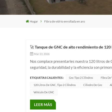
Hogar
Fibra de vidrio enrollada en aro
🚀 Tanque de GNC de alto rendimiento de 120 litr
Mar 23, 2026
Nos complace presentarles nuestra 120 litros de G
seguridad, la durabilidad y la eficiencia son primor
revestimiento de acero 30CrMo sin costuras reforza
ETIQUETAS CALIENTES :
Gnc Tipo 2 Cilindros
Fibra De 
120 Litros De GNC, Tipo 2 Cilindros
Cilindro De Gnc
A
Vehículo De GNC
LEER MÁS