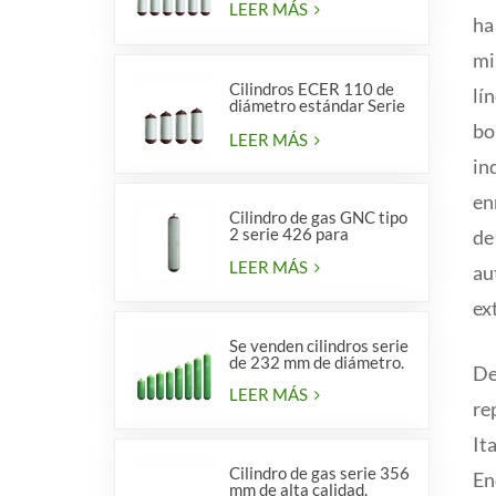
LEER MÁS
ha
mi
Cilindros ECER 110 de
lí
diámetro estándar Serie
356 tipo 2
bo
LEER MÁS
in
en
Cilindro de gas GNC tipo
2 serie 426 para
de
vehículos
LEER MÁS
au
ex
Se venden cilindros serie
de 232 mm de diámetro.
De
LEER MÁS
re
It
Cilindro de gas serie 356
En
mm de alta calidad.