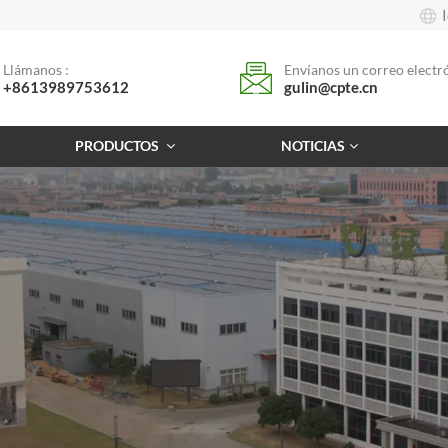
Llámanos :
Envíanos un correo electró
+8613989753612
gulin@cpte.cn
PRODUCTOS
NOTICIAS