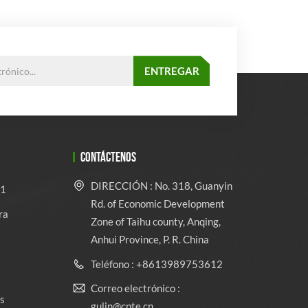
CONTÁCTENOS
DIRECCIÓN : No. 318, Guanyin
 1
Rd. of Economic Development
ra
Zone of Taihu county, Anqing,
Anhui Province, P. R. China
Teléfono : +8613989753612
Correo electrónico :
s
gulin@cpte.cn