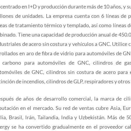
 centrado en I+D y producción durante más de 10 años, y s
llones de unidades. La empresa cuenta con 6 líneas de pr
neas de tratamiento térmico y templado, así como líneas 
binado. Tiene una capacidad de producción anual de 450.00
dustriales de acero sin costura y vehículos a GNC. Utilice c
rollados en aro de fibra de vidrio para automóviles de GNC
 carbono para automóviles de GNC, cilindros de ga
tomóviles de GNC, cilindros sin costura de acero para 
tinción de incendios, cilindros de GLP, respiradores y otro
spués de años de desarrollo comercial, la marca de ci
putación en el mercado. Su red de ventas cubre Asia, Eu
alia, Brasil, Irán, Tailandia, India y Uzbekistán. Más de 
ergy se ha convertido gradualmente en el proveedor cali