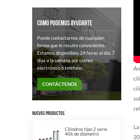
COMO PODEMOS AYUDARTE
Puede contactarnos de cualquier
forma que le resulte conveniente.
Estamos disponibles 24 horas al día, 7
días a la semana por correo
An
electrónico o teléfono.
ci
CONTÁCTENOS
ci
so
re
NUEVOS PRODUCTOS
La
Cilindros tipo 2 serie
406 de diámetro
20