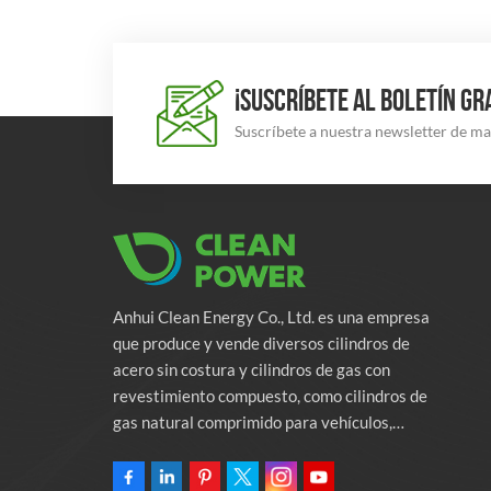
¡SUSCRÍBETE AL BOLETÍN GR
Suscríbete a nuestra newsletter de m
Anhui Clean Energy Co., Ltd. es una empresa
que produce y vende diversos cilindros de
acero sin costura y cilindros de gas con
revestimiento compuesto, como cilindros de
gas natural comprimido para vehículos,
cilindros de gas industriales y cilindros contra
incendios. La empresa se compromete a