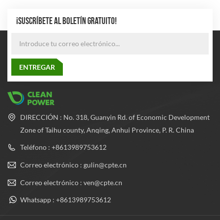
¡SUSCRÍBETE AL BOLETÍN GRATUITO!
DIRECCIÓN : No. 318, Guanyin Rd. of Economic Development
Zone of Taihu county, Anqing, Anhui Province, P. R. China
Teléfono : +8613989753612
Correo electrónico : gulin@cpte.cn
Correo electrónico : ven@cpte.cn
Whatsapp : +8613989753612