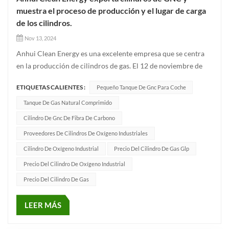
muestra el proceso de producción y el lugar de carga
de los cilindros.
Nov 13, 2024
Anhui Clean Energy es una excelente empresa que se centra
en la producción de cilindros de gas. El 12 de noviembre de
2024 exportó un lote de mercancías a Europa, demostrando
ETIQUETAS CALIENTES :
Pequeño Tanque De Gnc Para Coche
su desarrollo constante y estable. Anhui Clean Energy
produce varios productos, incluidos Cilindros de GNC,
Tanque De Gas Natural Comprimido
cilindros in...
Cilindro De Gnc De Fibra De Carbono
Proveedores De Cilindros De Oxígeno Industriales
Cilindro De Oxígeno Industrial
Precio Del Cilindro De Gas Glp
Precio Del Cilindro De Oxígeno Industrial
Precio Del Cilindro De Gas
LEER MÁS