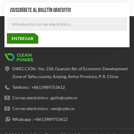
están fabricados con
certificaciones de seguridad
materiales de alta calidad y se
para garantizar que no se
¡SUSCRÍBETE AL BOLETÍN GRATUITO!
someten a rigurosas pruebas
produzcan riesgos de fugas o
de calidad para garantizar su
explosiones durante su uso.
seguridad y confiabilidad.
DIRECCIÓN : No. 318, Guanyin Rd. of Economic Development
Zone of Taihu county, Anqing, Anhui Province, P. R. China
Teléfono : +8613989753612
Correo electrónico : gulin@cpte.cn
Correo electrónico : ven@cpte.cn
Whatsapp : +8613989753612