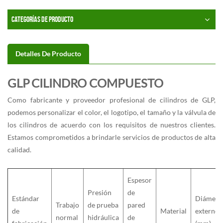
CATEGORÍAS DE PRODUCTO
Detalles De Producto
GLP
CILINDRO COMPUESTO
Como fabricante y proveedor profesional de cilindros de GLP,
podemos personalizar el color, el logotipo, el tamaño y la válvula de
los cilindros de acuerdo con los requisitos de nuestros clientes.
Estamos comprometidos a brindarle servicios de productos de alta
calidad.
Espesor
Presión
de
Estándar
Diámetr
Trabajo
de prueba
pared
de
Material
externo
normal
hidráulica
de