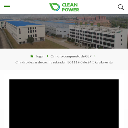
Hogar
Cilindro compuesto de GLP
Cilindro de gas de cocina estándar IS01119-3 de 24,5 kg a la venta