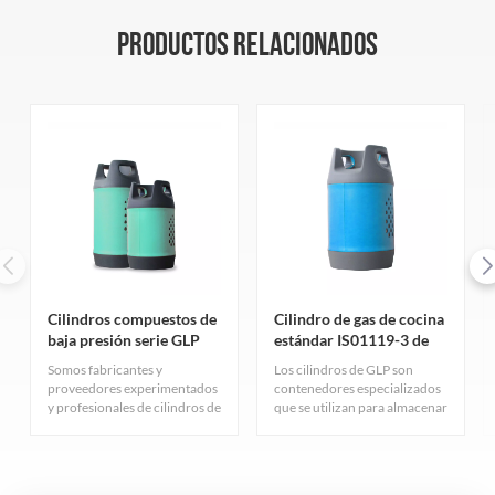
PRODUCTOS RELACIONADOS
Cilindros compuestos de
Cilindro de gas de cocina
baja presión serie GLP
estándar IS01119-3 de
24,5 kg a la venta
Somos fabricantes y
Los cilindros de GLP son
proveedores experimentados
contenedores especializados
y profesionales de cilindros de
que se utilizan para almacenar
GLP, con muchos años de
y transportar gas licuado de
experiencia en producción y
petróleo. Estos cilindros se
un equipo técnico dedicado.
someten a estrictas
Nuestros cilindros de GLP
inspecciones de calidad y