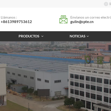
Llámanos :
Envíanos un correo electró
+8613989753612
gulin@cpte.cn
PRODUCTOS
NOTICIAS