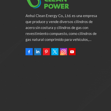
Anhui Clean Energy Co., Ltd. es una empresa
que produce y vende diversos cilindros de
acero sin costura y cilindros de gas con
revestimiento compuesto, como cilindros de
gas natural comprimido para vehículos,
cilindros de gas industriales y cilindros contra
incendios. La empresa se compromete a
proporcionar soluciones de energía verde para
automóviles. Programas y servicios de apoyo
relacionados con la protección del medio
ambiente. Poseer una fábrica de 46.000
metros cuadrados Anhui Clean Energy Co., Ltd.