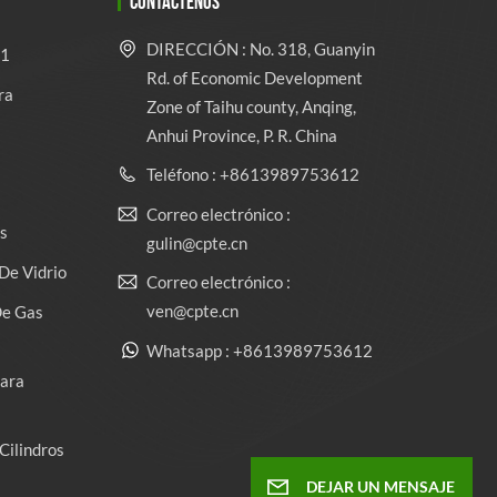
CONTÁCTENOS
DIRECCIÓN : No. 318, Guanyin
 1
Rd. of Economic Development
ra
Zone of Taihu county, Anqing,
Anhui Province, P. R. China
Teléfono : +8613989753612
Correo electrónico :
s
gulin@cpte.cn
De Vidrio
Correo electrónico :
ven@cpte.cn
De Gas
Whatsapp : +8613989753612
Para
Cilindros
DEJAR UN MENSAJE