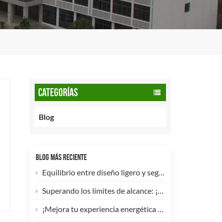
CATEGORÍAS
Blog
BLOG MÁS RECIENTE
Equilibrio entre diseño ligero y seguridad: cómo los cilindros de GNC tipo 2 de 90 litros potencian las flotas comerciales.
Superando los límites de alcance: ¡Los cilindros de hidrógeno para UAV tipo 4 ya están disponibles para personalización de alta eficiencia!
¡Mejora tu experiencia energética con nuestra bombona de GLP compuesta de 5 kg! 🚀✨