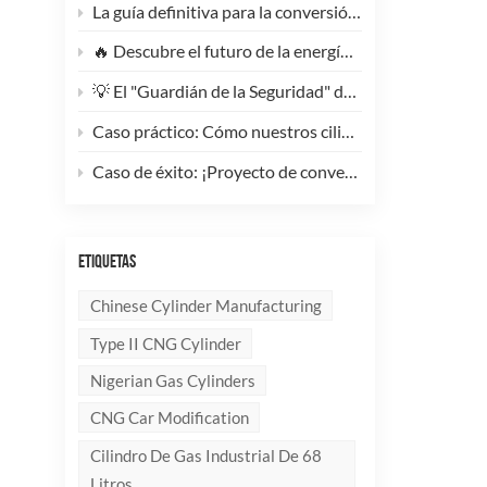
La guía definitiva para la conversión de camiones pesados ​​a GNC: Por qué este cilindro de GNC tipo 1 de 200 litros supone un cambio radical para la reducción de costes de la flota.
🔥 Descubre el futuro de la energía: ¡Conoce la elegante y ultraligera bombona de GLP compuesta de 10 kg!
💡 El "Guardián de la Seguridad" del Gas Industrial y la Supresión de Incendios: Un Análisis en Profundidad de los Cilindros de Gas sin Costura de Acero de Alto Rendimiento
Caso práctico: Cómo nuestros cilindros compuestos de GLP redefinen la seguridad y la imagen de marca para clientes globales.
Caso de éxito: ¡Proyecto de conversión a GNC de un generador de 100 kVA completado con éxito! 🚀
ETIQUETAS
Chinese Cylinder Manufacturing
Type II CNG Cylinder
Nigerian Gas Cylinders
CNG Car Modification
Cilindro De Gas Industrial De 68
Litros