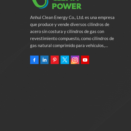
Anhui Clean Energy Co., Ltd. es una empresa
que produce y vende diversos cilindros de
acero sin costura y cilindros de gas con
revestimiento compuesto, como cilindros de
gas natural comprimido para vehículos,
cilindros de gas industriales y cilindros contra
incendios. La empresa se compromete a
proporcionar soluciones de energía verde para
automóviles. Programas y servicios de apoyo
relacionados con la protección del medio
ambiente. Poseer una fábrica de 46.000
metros cuadrados Anhui Clean Energy Co., Ltd.