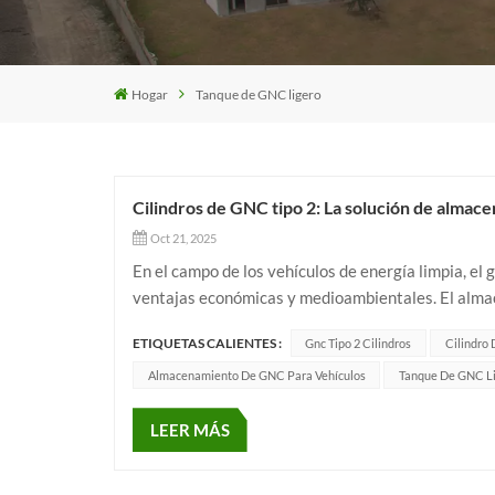
Hogar
Tanque de GNC ligero
Cilindros de GNC tipo 2: La solución de almac
Oct 21, 2025
En el campo de los vehículos de energía limpia, e
ventajas económicas y medioambientales. El almac
un componente crítico que influye directame...
ETIQUETAS CALIENTES :
Gnc Tipo 2 Cilindros
Cilindro
Almacenamiento De GNC Para Vehículos
Tanque De GNC L
LEER MÁS