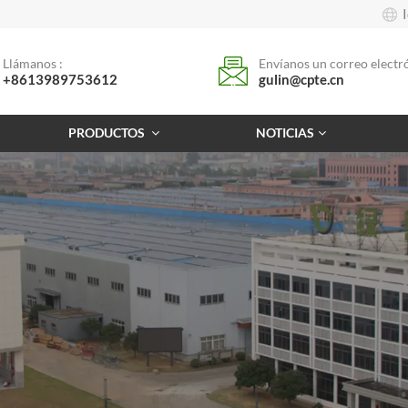
Llámanos :
Envíanos un correo electró
+8613989753612
gulin@cpte.cn
PRODUCTOS
NOTICIAS