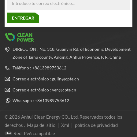
DIRECCIÓN : No. 318, Guanyin Rd. of Economic Development
Zone of Taihu county, Anqing, Anhui Province, P. R. China
Teléfono : +8613989753612
Correo electrónico : gulin@cpte.cn
Correo electrónico : ven@cpte.cn
Whatsapp : +8613989753612
© 2026 Anhui Clean Energy CO., Ltd. Reservados todos los
derechos .
Mapa del sitio
|
Xml
|
política de privacidad
Red IPv6 compatible