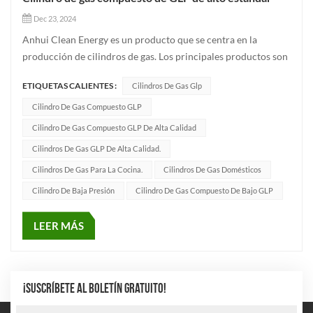
Dec 23, 2024
Anhui Clean Energy es un producto que se centra en la
producción de cilindros de gas. Los principales productos son
cilindros de gas gnc, bombonas de gas industrial, bombonas
ETIQUETAS CALIENTES :
Cilindros De Gas Glp
de gas GLP, bombonas de hidrógeno. Producimos cilindros
compuestos de GLP en estricto cumplimiento de los
Cilindro De Gas Compuesto GLP
estándares intern...
Cilindro De Gas Compuesto GLP De Alta Calidad
Cilindros De Gas GLP De Alta Calidad.
Cilindros De Gas Para La Cocina.
Cilindros De Gas Domésticos
Cilindro De Baja Presión
Cilindro De Gas Compuesto De Bajo GLP
LEER MÁS
¡SUSCRÍBETE AL BOLETÍN GRATUITO!