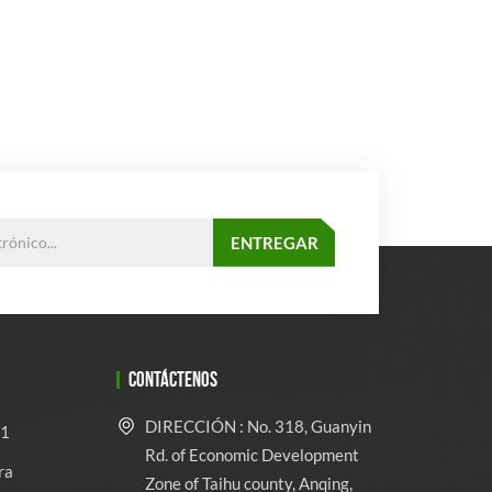
CONTÁCTENOS
DIRECCIÓN : No. 318, Guanyin
 1
Rd. of Economic Development
ra
Zone of Taihu county, Anqing,