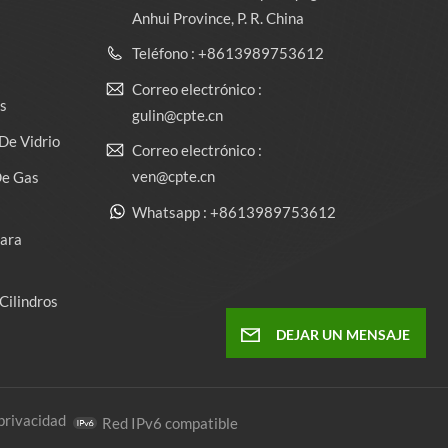
Anhui Province, P. R. China
Teléfono : +8613989753612
Correo electrónico :
s
gulin@cpte.cn
De Vidrio
Correo electrónico :
ven@cpte.cn
De Gas
Whatsapp : +8613989753612
Para
Cilindros
DEJAR UN MENSAJE
 privacidad
Red IPv6 compatible