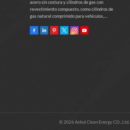
acero sin costura y cilindros de gas con
revestimiento compuesto, como cilindros de
gas natural comprimido para vehículos,
cilindros de gas industriales y cilindros contra
incendios. La empresa se compromete a
proporcionar soluciones de energía verde para
automóviles. Programas y servicios de apoyo
relacionados con la protección del medio
ambiente. Poseer una fábrica de 46.000
metros cuadrados Anhui Clean Energy Co., Ltd.
© 2026 Anhui Clean Energy CO., Ltd.