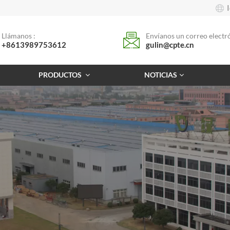
Llámanos :
Envíanos un correo electró
+8613989753612
gulin@cpte.cn
PRODUCTOS
NOTICIAS