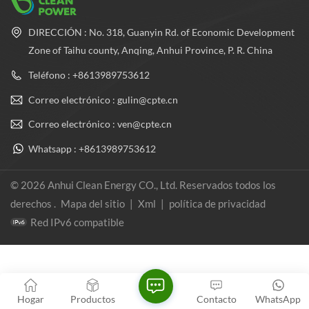
DIRECCIÓN : No. 318, Guanyin Rd. of Economic Development
Zone of Taihu county, Anqing, Anhui Province, P. R. China
Teléfono : +8613989753612
Correo electrónico : gulin@cpte.cn
Correo electrónico : ven@cpte.cn
Whatsapp : +8613989753612
© 2026 Anhui Clean Energy CO., Ltd. Reservados todos los
derechos .
Mapa del sitio
|
Xml
|
política de privacidad
Red IPv6 compatible
Hogar
Productos
Contacto
WhatsApp