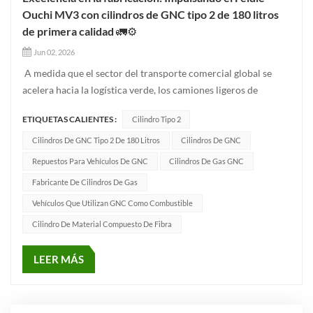
Ouchi MV3 con cilindros de GNC tipo 2 de 180 litros
de primera calidad 🚛⚙️
Jun 02, 2026
A medida que el sector del transporte comercial global se
acelera hacia la logística verde, los camiones ligeros de
energía limpia requieren soluciones de almacenamiento de
ETIQUETAS CALIENTES :
Cilindro Tipo 2
combustible que equilibren una alta capacidad con una
estricta seguridad estructural. Hoy, profundizamos en la
Cilindros De GNC Tipo 2 De 180 Litros
Cilindros De GNC
ingeniería de f...
Repuestos Para Vehículos De GNC
Cilindros De Gas GNC
Fabricante De Cilindros De Gas
Vehículos Que Utilizan GNC Como Combustible
Cilindro De Material Compuesto De Fibra
LEER MÁS