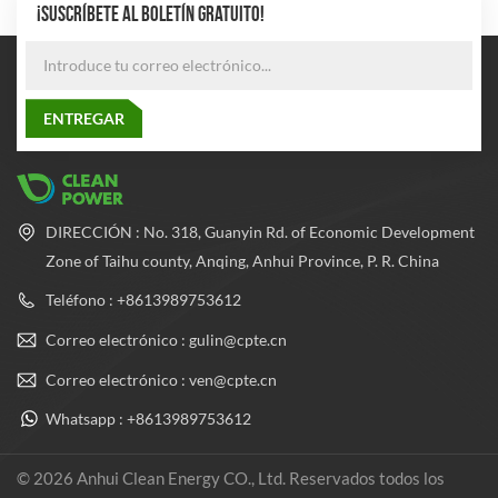
¡SUSCRÍBETE AL BOLETÍN GRATUITO!
DIRECCIÓN : No. 318, Guanyin Rd. of Economic Development
Zone of Taihu county, Anqing, Anhui Province, P. R. China
Teléfono : +8613989753612
Correo electrónico : gulin@cpte.cn
Correo electrónico : ven@cpte.cn
Whatsapp : +8613989753612
© 2026 Anhui Clean Energy CO., Ltd. Reservados todos los