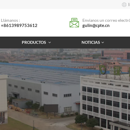
Llámanos :
Envíanos un correo electró
+8613989753612
gulin@cpte.cn
PRODUCTOS
NOTICIAS