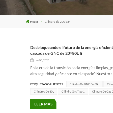
Hogar
Cilindro de 200 bar
Desbloqueando el futuro de la energía eficien
cascada de GNC de 20×80L 🔋
Jan 08, 2026
En la era de la transición hacia energías limpias
alta seguridad y eficiente en el espacio? Nuestro
gracias a su diseño innovador. ⚙️ Ventajas principa
ETIQUETAS CALIENTES :
Cilindro De GNC De 80L
Cili
Cilindros De 80L
Cilindro Gnc Tipo 1
Cilindro De Gas 
LEER MÁS