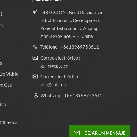
DIRECCIÓN : No. 318, Guanyin
 1
Rd. of Economic Development
ra
Zone of Taihu county, Anqing,
Anhui Province, P. R. China
Teléfono : +8613989753612
Correo electrónico :
s
gulin@cpte.cn
De Vidrio
Correo electrónico :
ven@cpte.cn
De Gas
Whatsapp : +8613989753612
Para
Cilindros
DEJAR UN MENSAJE