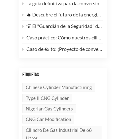
La guía definitiva para la conversión de camiones pesados ​​a GNC: Por qué este cilindro de GNC tipo 1 de 200 litros supone un cambio radical para la reducción de costes de la flota.
🔥 Descubre el futuro de la energía: ¡Conoce la elegante y ultraligera bombona de GLP compuesta de 10 kg!
💡 El "Guardián de la Seguridad" del Gas Industrial y la Supresión de Incendios: Un Análisis en Profundidad de los Cilindros de Gas sin Costura de Acero de Alto Rendimiento
Caso práctico: Cómo nuestros cilindros compuestos de GLP redefinen la seguridad y la imagen de marca para clientes globales.
Caso de éxito: ¡Proyecto de conversión a GNC de un generador de 100 kVA completado con éxito! 🚀
ETIQUETAS
Chinese Cylinder Manufacturing
Type II CNG Cylinder
Nigerian Gas Cylinders
CNG Car Modification
Cilindro De Gas Industrial De 68
Litros