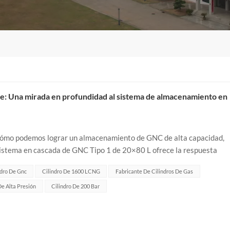
te: Una mirada en profundidad al sistema de almacenamiento en
, ¿cómo podemos lograr un almacenamiento de GNC de alta capacidad,
 sistema en cascada de GNC Tipo 1 de 20×80 L ofrece la respuesta
lesVolumen total de...
ndro De Gnc
Cilindro De 1600 LCNG
Fabricante De Cilindros De Gas
De Alta Presión
Cilindro De 200 Bar