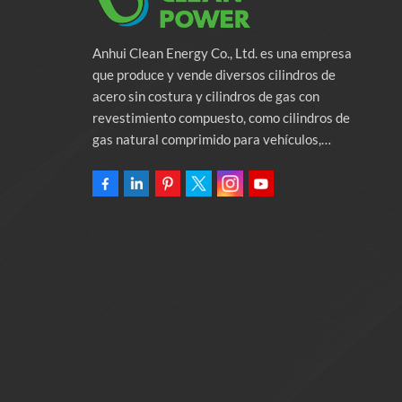
Anhui Clean Energy Co., Ltd. es una empresa
que produce y vende diversos cilindros de
acero sin costura y cilindros de gas con
revestimiento compuesto, como cilindros de
gas natural comprimido para vehículos,
cilindros de gas industriales y cilindros contra
incendios. La empresa se compromete a
proporcionar soluciones de energía verde para
automóviles. Programas y servicios de apoyo
relacionados con la protección del medio
ambiente. Poseer una fábrica de 46.000
metros cuadrados Anhui Clean Energy Co., Ltd.