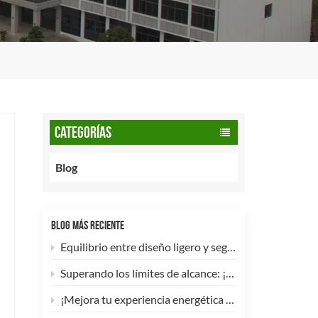
CATEGORÍAS
Blog
BLOG MÁS RECIENTE
Equilibrio entre diseño ligero y seguridad: cómo los cilindros de GNC tipo 2 de 90 litros potencian las flotas comerciales.
Superando los límites de alcance: ¡Los cilindros de hidrógeno para UAV tipo 4 ya están disponibles para personalización de alta eficiencia!
¡Mejora tu experiencia energética con nuestra bombona de GLP compuesta de 5 kg! 🚀✨