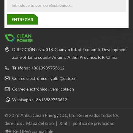
DIRECCIÓN : No. 318, Guanyin Rd. of Economic Development
Zone of Taihu county, Anqing, Anhui Province, P. R. China
Teléfono : +8613989753612
Correo electrónico : gulin@cpte.cn
Correo electrónico : ven@cpte.cn
Whatsapp : +8613989753612
© 2026 Anhui Clean Energy CO., Ltd. Reservados todos los
derechos .
Mapa del sitio
|
Xml
|
política de privacidad
Red IPv6 compatible