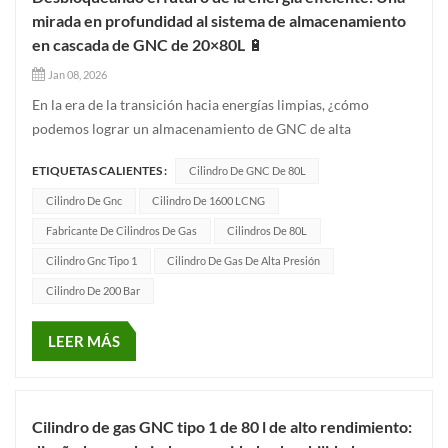
mirada en profundidad al sistema de almacenamiento
en cascada de GNC de 20×80L 🔋
Jan 08, 2026
En la era de la transición hacia energías limpias, ¿cómo
podemos lograr un almacenamiento de GNC de alta
capacidad, alta seguridad y eficiente en el espacio? Nuestro
ETIQUETAS CALIENTES :
Cilindro De GNC De 80L
sistema en cascada de GNC Tipo 1 de 20×80 L ofrece la
respuesta gracias a su diseño innovador. ⚙️ Ventajas
Cilindro De Gnc
Cilindro De 1600 LCNG
principalesVolumen total de...
Fabricante De Cilindros De Gas
Cilindros De 80L
Cilindro Gnc Tipo 1
Cilindro De Gas De Alta Presión
Cilindro De 200 Bar
LEER MÁS
Cilindro de gas GNC tipo 1 de 80 l de alto rendimiento: