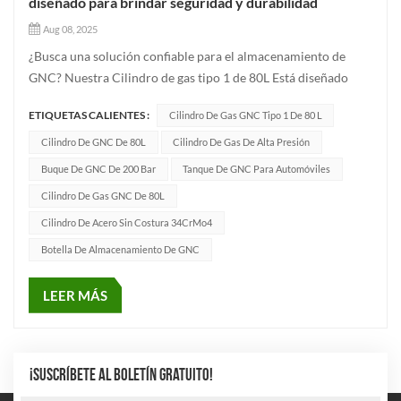
diseñado para brindar seguridad y durabilidad
Aug 08, 2025
¿Busca una solución confiable para el almacenamiento de
GNC? Nuestra Cilindro de gas tipo 1 de 80L Está diseñado
para un rendimiento superior bajo alta presión, lo que lo hace
ETIQUETAS CALIENTES :
Cilindro De Gas GNC Tipo 1 De 80 L
ideal para aplicaciones industriales, automotrices y
energéticas. 💪Características principales:✔ Construcción
Cilindro De GNC De 80L
Cilindro De Gas De Alta Presión
robusta:Hecho...
Buque De GNC De 200 Bar
Tanque De GNC Para Automóviles
Cilindro De Gas GNC De 80L
Cilindro De Acero Sin Costura 34CrMo4
Botella De Almacenamiento De GNC
LEER MÁS
¡SUSCRÍBETE AL BOLETÍN GRATUITO!