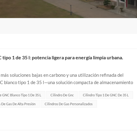
ipo 1 de 35 l: potencia ligera para energía limpia urbana.
más soluciones bajas en carbono y una utilización refinada del
NC blanco tipo 1 de 35 l—una solución compacta de almacenamiento
y personalización flexib...
e GNC Blanco Tipo 1 De 35 L
Cilindro De Gnc
Cilindro Tipo 1 De GNC De 35 L
s De Gas De Alta Presión
Cilindros De Gas Personalizados