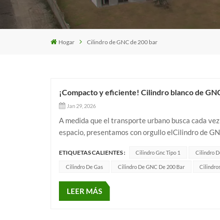
Hogar
Cilindro de GNC de 200 bar
¡Compacto y eficiente! Cilindro blanco de GNC t
Jan 29, 2026
A medida que el transporte urbano busca cada vez 
espacio, presentamos con orgullo elCilindro de G
de gas que combinaAlta resistencia, diseño liviano 
ETIQUETAS CALIENTES :
Cilindro Gnc Tipo 1
Cilindro D
Cilindro De Gas
Cilindro De GNC De 200 Bar
Cilindro
LEER MÁS