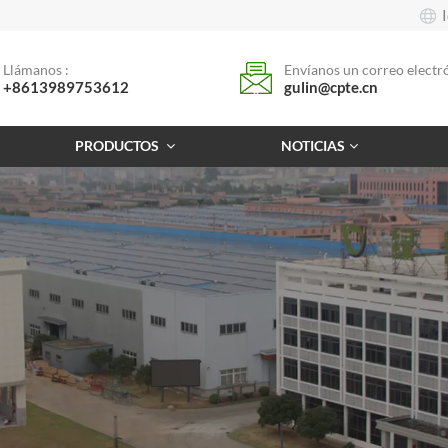
Llámanos :
Envíanos un correo electró
+8613989753612
gulin@cpte.cn
PRODUCTOS
NOTICIAS