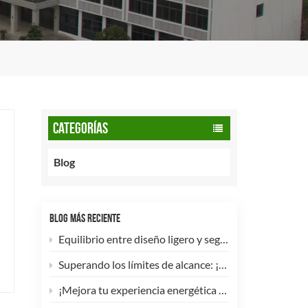
CATEGORÍAS
Blog
BLOG MÁS RECIENTE
Equilibrio entre diseño ligero y seguridad: cómo los cilindros de GNC tipo 2 de 90 litros potencian las flotas comerciales.
Superando los límites de alcance: ¡Los cilindros de hidrógeno para UAV tipo 4 ya están disponibles para personalización de alta eficiencia!
¡Mejora tu experiencia energética con nuestra bombona de GLP compuesta de 5 kg! 🚀✨