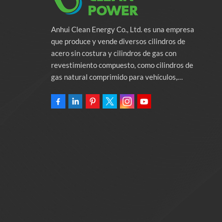
Anhui Clean Energy Co., Ltd. es una empresa
que produce y vende diversos cilindros de
acero sin costura y cilindros de gas con
revestimiento compuesto, como cilindros de
gas natural comprimido para vehículos,
cilindros de gas industriales y cilindros contra
incendios. La empresa se compromete a
proporcionar soluciones de energía verde para
automóviles. Programas y servicios de apoyo
relacionados con la protección del medio
ambiente. Poseer una fábrica de 46.000
metros cuadrados Anhui Clean Energy Co., Ltd.