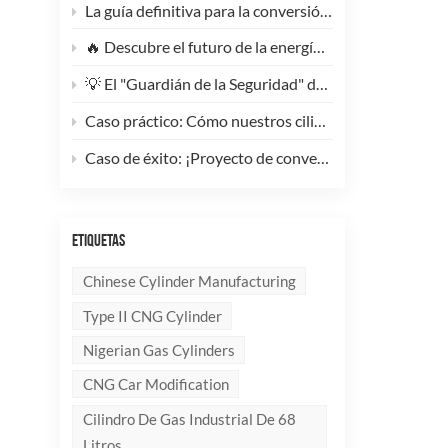
La guía definitiva para la conversión de camiones pesados ​​a GNC: Por qué este cilindro de GNC tipo 1 de 200 litros supone un cambio radical para la reducción de costes de la flota.
🔥 Descubre el futuro de la energía: ¡Conoce la elegante y ultraligera bombona de GLP compuesta de 10 kg!
💡 El "Guardián de la Seguridad" del Gas Industrial y la Supresión de Incendios: Un Análisis en Profundidad de los Cilindros de Gas sin Costura de Acero de Alto Rendimiento
Caso práctico: Cómo nuestros cilindros compuestos de GLP redefinen la seguridad y la imagen de marca para clientes globales.
Caso de éxito: ¡Proyecto de conversión a GNC de un generador de 100 kVA completado con éxito! 🚀
ETIQUETAS
Chinese Cylinder Manufacturing
Type II CNG Cylinder
Nigerian Gas Cylinders
CNG Car Modification
Cilindro De Gas Industrial De 68
Litros