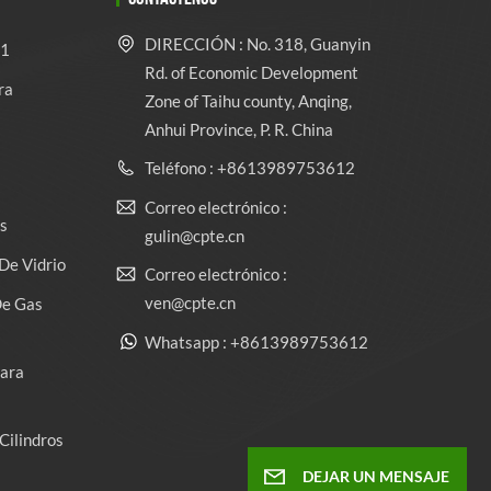
DIRECCIÓN : No. 318, Guanyin
 1
Rd. of Economic Development
ra
Zone of Taihu county, Anqing,
Anhui Province, P. R. China
Teléfono : +8613989753612
Correo electrónico :
s
gulin@cpte.cn
De Vidrio
Correo electrónico :
ven@cpte.cn
De Gas
Whatsapp : +8613989753612
Para
Cilindros
DEJAR UN MENSAJE