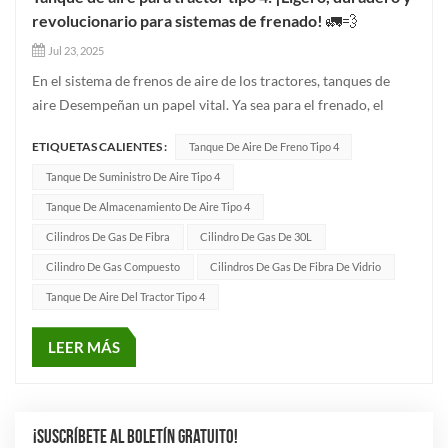
revolucionario para sistemas de frenado! 🚛💨
Jul 23, 2025
En el sistema de frenos de aire de los tractores, tanques de
aire Desempeñan un papel vital. Ya sea para el frenado, el
suministro de aire o el almacenamiento, impactan
ETIQUETAS CALIENTES :
Tanque De Aire De Freno Tipo 4
directamente en la seguridad del vehículo y la eficiencia
operativa. Hoy presentamos... Tanque de aire tipo 4—un
Tanque De Suministro De Aire Tipo 4
producto innovador...
Tanque De Almacenamiento De Aire Tipo 4
Cilindros De Gas De Fibra
Cilindro De Gas De 30L
Cilindro De Gas Compuesto
Cilindros De Gas De Fibra De Vidrio
Tanque De Aire Del Tractor Tipo 4
LEER MÁS
¡SUSCRÍBETE AL BOLETÍN GRATUITO!