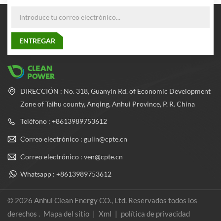
DIRECCIÓN : No. 318, Guanyin Rd. of Economic Development
Zone of Taihu county, Anqing, Anhui Province, P. R. China
Teléfono : +8613989753612
Correo electrónico : gulin@cpte.cn
Correo electrónico : ven@cpte.cn
Whatsapp : +8613989753612
© 2026 Anhui Clean Energy CO., Ltd. Reservados todos los
derechos .
Mapa del sitio
|
Xml
|
política de privacidad