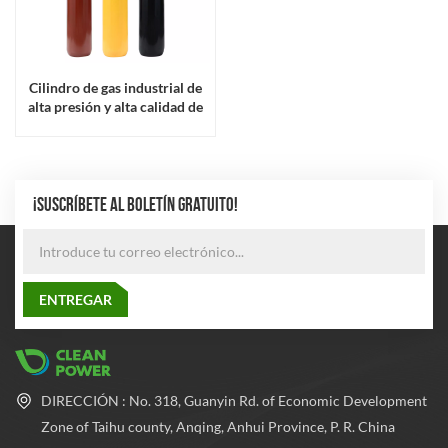
Cilindro de gas industrial de
alta presión y alta calidad de
40 l según norma ENISO9809
¡SUSCRÍBETE AL BOLETÍN GRATUITO!
DIRECCIÓN : No. 318, Guanyin Rd. of Economic Development
Zone of Taihu county, Anqing, Anhui Province, P. R. China