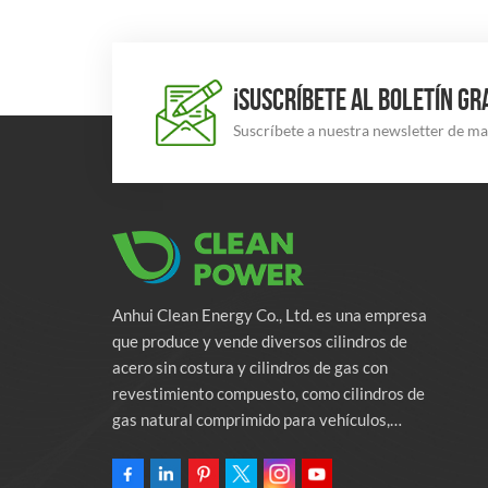
¡SUSCRÍBETE AL BOLETÍN GR
Suscríbete a nuestra newsletter de m
Anhui Clean Energy Co., Ltd. es una empresa
que produce y vende diversos cilindros de
acero sin costura y cilindros de gas con
revestimiento compuesto, como cilindros de
gas natural comprimido para vehículos,
cilindros de gas industriales y cilindros contra
incendios. La empresa se compromete a