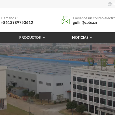
Llámanos :
Envíanos un correo electró
+8613989753612
gulin@cpte.cn
PRODUCTOS
NOTICIAS