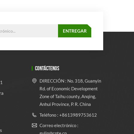
CONTÁCTENOS
DIRECCIÓN : No. 318, Guanyin
 1
Rd. of Economic Development
ra
Zone of Taihu county, Anqing,
Anhui Province, P. R. China
Teléfono : +8613989753612
Correo electrónico :
s
gulin@cpte.cn