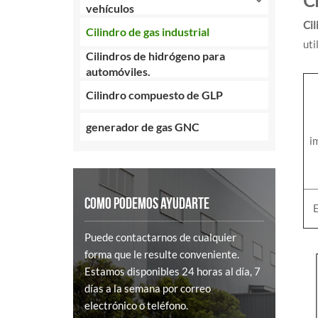
Ci
vehículos
Cil
Cilindro de gas industrial
uti
Cilindros de hidrógeno para
automóviles.
Cilindro compuesto de GLP
generador de gas GNC
i
COMO PODEMOS AYUDARTE
Puede contactarnos de cualquier
forma que le resulte conveniente.
Estamos disponibles 24 horas al día, 7
días a la semana por correo
electrónico o teléfono.