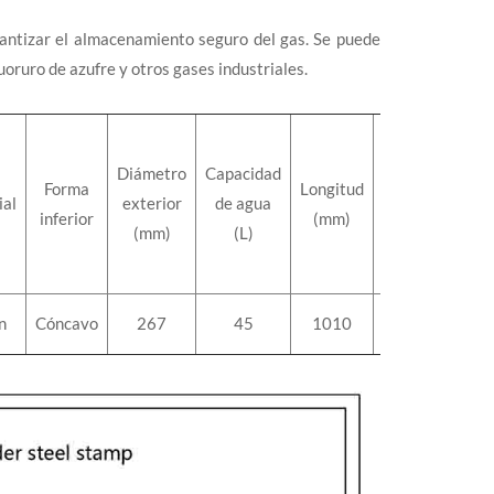
antizar el almacenamiento seguro del gas. Se puede
luoruro de azufre y otros gases industriales.
Diámetro
Capacidad
Forma
Longitud
Peso
ial
exterior
de agua
inferior
(mm)
(kg)
(mm)
(L)
n
Cóncavo
267
45
1010
48,5