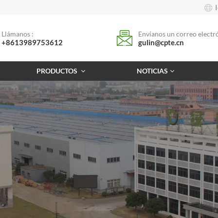
Llámanos :
Envíanos un correo electró
+8613989753612
gulin@cpte.cn
PRODUCTOS
NOTICIAS