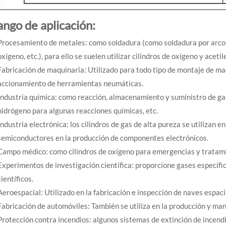
ango de aplicación:
Procesamiento de metales: como soldadura (como soldadura por arco de
oxígeno, etc.), para ello se suelen utilizar cilindros de oxígeno y acetil
Fabricación de maquinaria: Utilizado para todo tipo de montaje de m
accionamiento de herramientas neumáticas.
Industria química: como reacción, almacenamiento y suministro de gas
hidrógeno para algunas reacciones químicas, etc.
Industria electrónica: los cilindros de gas de alta pureza se utilizan e
semiconductores en la producción de componentes electrónicos.
Campo médico: como cilindros de oxígeno para emergencias y tratam
Experimentos de investigación científica: proporcione gases específi
científicos.
Aeroespacial: Utilizado en la fabricación e inspección de naves espacia
Fabricación de automóviles: También se utiliza en la producción y ma
Protección contra incendios: algunos sistemas de extinción de incendio