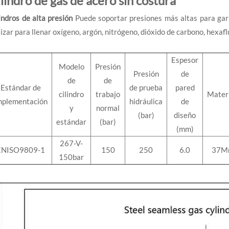
lindro de gas de acero sin costura
indros de alta presión
Puede soportar presiones más altas para gar
lizar para llenar oxígeno, argón, nitrógeno, dióxido de carbono, hexaf
Espesor
Modelo
Presión
Presión
de
de
de
Estándar de
de prueba
pared
cilindro
trabajo
Mater
mplementación
hidráulica
de
y
normal
(bar)
diseño
estándar
(bar)
(mm)
267-V-
ENISO9809-1
150
250
6.0
37M
150bar