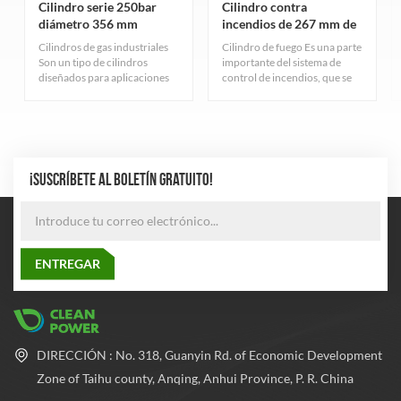
Cilindro serie 250bar
Cilindro contra
diámetro 356 mm
incendios de 267 mm de
diámetro y 150 bar
Cilindros de gas industriales
Cilindro de fuego Es una parte
Son un tipo de cilindros
importante del sistema de
diseñados para aplicaciones
control de incendios, que se
industriales. Sirven para
utiliza principalmente para
diferentes propósitos y tienen
almacenar gas extintor. Estos
características variadas según
cilindros tienen resistencia a
el tipo de gas que contienen.
alta presión para garantizar
que el gas se pueda almacenar
a una presión segura.
¡SUSCRÍBETE AL BOLETÍN GRATUITO!
DIRECCIÓN : No. 318, Guanyin Rd. of Economic Development
Zone of Taihu county, Anqing, Anhui Province, P. R. China