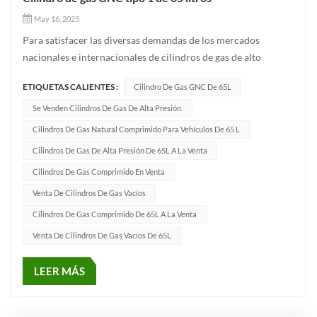
May 16, 2025
Para satisfacer las diversas demandas de los mercados
nacionales e internacionales de cilindros de gas de alto
rendimiento, Anhui Clean Energy ha desarrollado un Cilindro
ETIQUETAS CALIENTES :
Cilindro De Gas GNC De 65L
de GNC de 65L para vehículo Uso. Gracias a su excelente
fabricación, su rendimiento confiable y su cumplimiento de
Se Venden Cilindros De Gas De Alta Presión.
los estándare...
Cilindros De Gas Natural Comprimido Para Vehículos De 65 L
Cilindros De Gas De Alta Presión De 65L A La Venta
Cilindros De Gas Comprimido En Venta
Venta De Cilindros De Gas Vacíos
Cilindros De Gas Comprimido De 65L A La Venta
Venta De Cilindros De Gas Vacíos De 65L
LEER MÁS