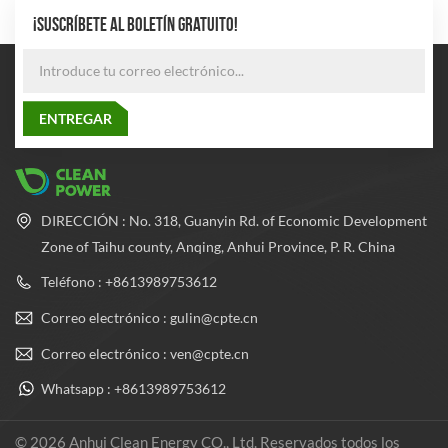
¡SUSCRÍBETE AL BOLETÍN GRATUITO!
DIRECCIÓN : No. 318, Guanyin Rd. of Economic Development
Zone of Taihu county, Anqing, Anhui Province, P. R. China
Teléfono : +8613989753612
Correo electrónico : gulin@cpte.cn
Correo electrónico : ven@cpte.cn
Whatsapp : +8613989753612
© 2026 Anhui Clean Energy CO., Ltd. Reservados todos los