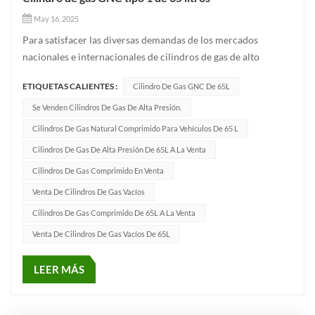
May 16, 2025
Para satisfacer las diversas demandas de los mercados
nacionales e internacionales de cilindros de gas de alto
rendimiento, Anhui Clean Energy ha desarrollado un Cilindro
ETIQUETAS CALIENTES :
Cilindro De Gas GNC De 65L
de GNC de 65L para vehículo Uso. Gracias a su excelente
fabricación, su rendimiento confiable y su cumplimiento de
Se Venden Cilindros De Gas De Alta Presión.
los estándare...
Cilindros De Gas Natural Comprimido Para Vehículos De 65 L
Cilindros De Gas De Alta Presión De 65L A La Venta
Cilindros De Gas Comprimido En Venta
Venta De Cilindros De Gas Vacíos
Cilindros De Gas Comprimido De 65L A La Venta
Venta De Cilindros De Gas Vacíos De 65L
LEER MÁS