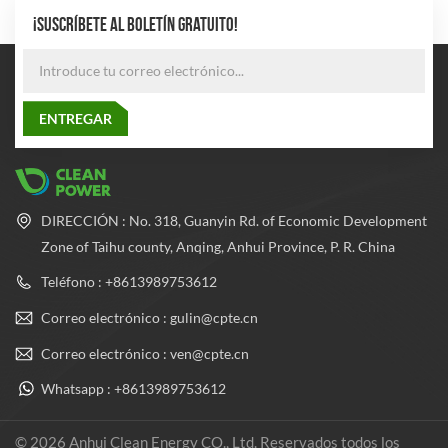
¡SUSCRÍBETE AL BOLETÍN GRATUITO!
DIRECCIÓN : No. 318, Guanyin Rd. of Economic Development
Zone of Taihu county, Anqing, Anhui Province, P. R. China
Teléfono : +8613989753612
Correo electrónico : gulin@cpte.cn
Correo electrónico : ven@cpte.cn
Whatsapp : +8613989753612
© 2026 Anhui Clean Energy CO., Ltd. Reservados todos los