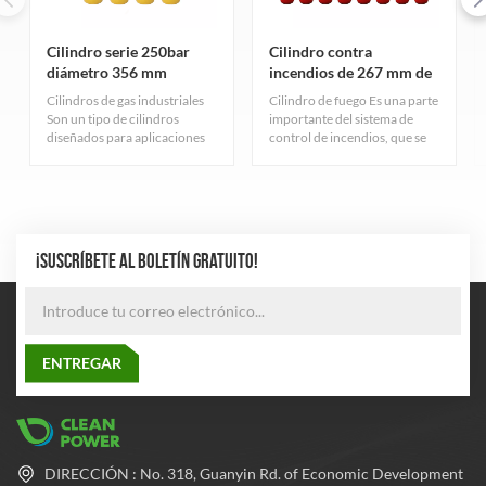
Cilindro serie 250bar
Cilindro contra
diámetro 356 mm
incendios de 267 mm de
diámetro y 150 bar
Cilindros de gas industriales
Cilindro de fuego Es una parte
Son un tipo de cilindros
importante del sistema de
diseñados para aplicaciones
control de incendios, que se
industriales. Sirven para
utiliza principalmente para
diferentes propósitos y tienen
almacenar gas extintor. Estos
características variadas según
cilindros tienen resistencia a
el tipo de gas que contienen.
alta presión para garantizar
que el gas se pueda almacenar
a una presión segura.
¡SUSCRÍBETE AL BOLETÍN GRATUITO!
DIRECCIÓN : No. 318, Guanyin Rd. of Economic Development