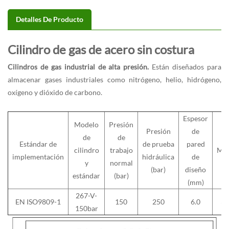
Detalles De Producto
Cilindro de gas de acero sin costura
Cilindros de gas industrial de alta presión.
Están diseñados para
almacenar gases industriales como nitrógeno, helio, hidrógeno,
oxígeno y dióxido de carbono.
Espesor
Modelo
Presión
Presión
de
de
de
Estándar de
de prueba
pared
cilindro
trabajo
Mat
implementación
hidráulica
de
y
normal
(bar)
diseño
estándar
(bar)
(mm)
267-V-
EN ISO9809-1
150
250
6.0
3
150bar