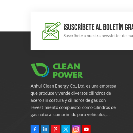
¡SUSCRÍBETE AL BOLETÍN GR
Suscríbete a nuestra newsletter de m
Anhui Clean Energy Co., Ltd. es una empresa
que produce y vende diversos cilindros de
acero sin costura y cilindros de gas con
revestimiento compuesto, como cilindros de
gas natural comprimido para vehículos,
cilindros de gas industriales y cilindros contra
incendios. La empresa se compromete a