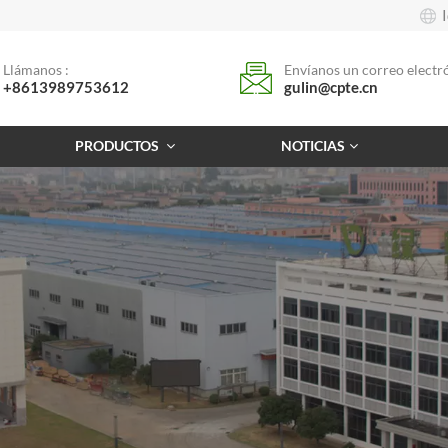
Llámanos :
Envíanos un correo electró
+8613989753612
gulin@cpte.cn
PRODUCTOS
NOTICIAS