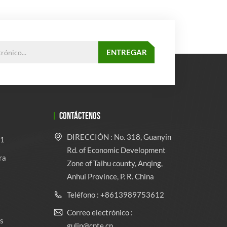
CONTÁCTENOS
DIRECCIÓN : No. 318, Guanyin
 1
Rd. of Economic Development
ra
Zone of Taihu county, Anqing,
Anhui Province, P. R. China
Teléfono : +8613989753612
Correo electrónico :
s
gulin@cpte.cn