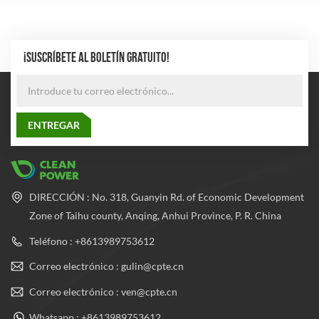
diferentes propósitos y tienen
almacenar gas extintor. Estos
características variadas según
cilindros tienen resistencia a
el tipo de gas que contienen.
alta presión para garantizar
que el gas se pueda almacenar
a una presión segura.
¡SUSCRÍBETE AL BOLETÍN GRATUITO!
DIRECCIÓN : No. 318, Guanyin Rd. of Economic Development
Zone of Taihu county, Anqing, Anhui Province, P. R. China
Teléfono : +8613989753612
Correo electrónico : gulin@cpte.cn
Correo electrónico : ven@cpte.cn
Whatsapp : +8613989753612