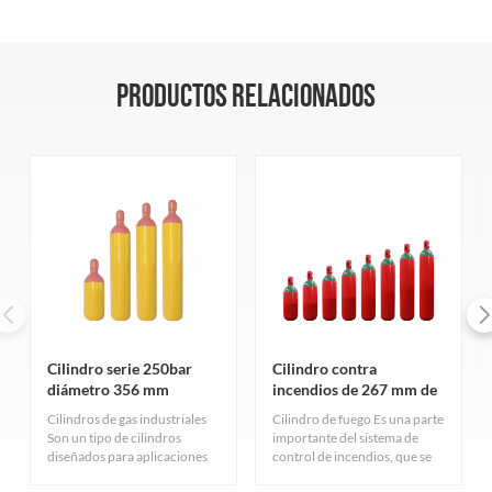
PRODUCTOS RELACIONADOS
Cilindro serie 250bar
Cilindro contra
diámetro 356 mm
incendios de 267 mm de
diámetro y 150 bar
Cilindros de gas industriales
Cilindro de fuego Es una parte
Son un tipo de cilindros
importante del sistema de
diseñados para aplicaciones
control de incendios, que se
industriales. Sirven para
utiliza principalmente para