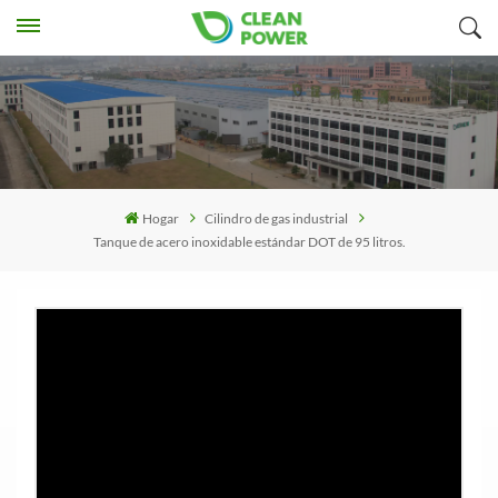
Hogar
Cilindro de gas industrial
Tanque de acero inoxidable estándar DOT de 95 litros.