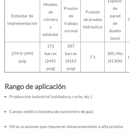
Espesor
Modelo
Presión
de
de
Presión
Estándar de
de
pared
cilindro
de prueba
Ma
implementación
trabajo
de
y
hidráulica
normal
diseño
estándar
(mm)
172
287
279-V-2495
barras
barras
30CrMo
7.1
Có
psig
(2495
(4163
(4130X)
psig)
psig)
Rango de aplicación
Producción industrial (soldadura, corte, etc.)
Campo médico (sistema de suministro de gas)
Otras ocasiones que requieren almacenamiento a alta presión