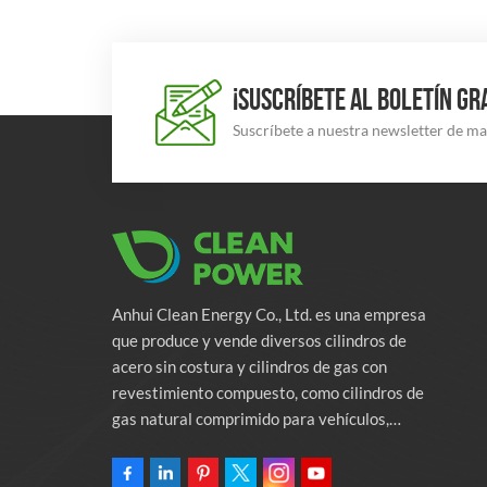
¡SUSCRÍBETE AL BOLETÍN GR
Suscríbete a nuestra newsletter de m
Anhui Clean Energy Co., Ltd. es una empresa
que produce y vende diversos cilindros de
acero sin costura y cilindros de gas con
revestimiento compuesto, como cilindros de
gas natural comprimido para vehículos,
cilindros de gas industriales y cilindros contra
incendios. La empresa se compromete a