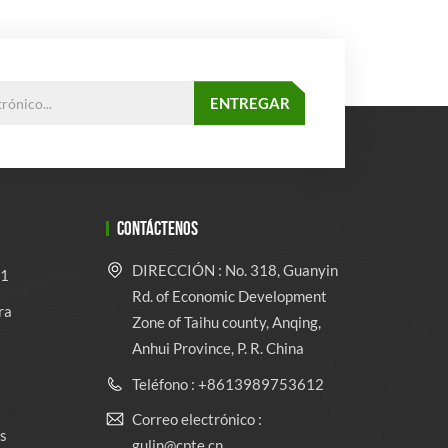
CONTÁCTENOS
DIRECCIÓN : No. 318, Guanyin
 1
Rd. of Economic Development
ra
Zone of Taihu county, Anqing,
Anhui Province, P. R. China
Teléfono : +8613989753612
Correo electrónico :
s
gulin@cpte.cn