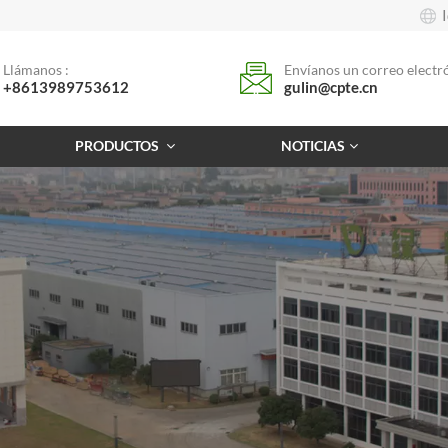
Llámanos :
Envíanos un correo electró
+8613989753612
gulin@cpte.cn
PRODUCTOS
NOTICIAS